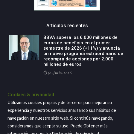
Artículos recientes
BBVA supera los 6.000 millones de
euros de beneficio en el primer
semestre de 2026 (+11%) y anuncia
un nuevo programa extraordinario de
recompra de acciones por 2.000
millones de euros
30-Julio-2026
BBVA acelera el crecimiento de su
negocio agro con un modelo global
Cookies & privacidad
de especialización presente en siete
Utilizamos cookies propias y de terceros para mejorar su
países
experiencia y nuestros servicios analizando sus hábitos de
29-Julio-2026
navegación en nuestro sitio web. Si continúa navegando,
consideramos que acepta su uso. Puede Obtener más
información en nuestra
Declaración de privacidad
.