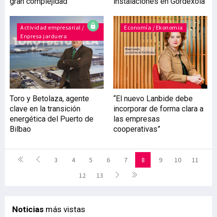
gran complejidad
instalaciones en Gordexola
Actividad empresarial /
Economía / Ekonomia
Enpresa jarduera
Toro y Betolaza, agente
“El nuevo Lanbide debe
clave en la transición
incorporar de forma clara a
energética del Puerto de
las empresas
Bilbao
cooperativas”
3
4
5
6
7
8
9
10
11
12
13
Noticias
más vistas