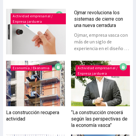
Ojmar revoluciona los
Actividad empresarial /
sistemas de cierre con
Enpresa jarduera
una nueva cerradura
Ojmar, empresa vasca con
más de un siglo de
experiencia en el diseño y
la fabricación de sistemas
de cierre, con sede en
Eibar, acaba de lanzar al
Economía / Ekonomia
Actividad empresarial /
Enpresa jarduera
mercado un nuevo e
innovador producto,
OTS20 Batteryless, una
cerradura electrónica
revolucionaria que utiliza
la tecnología denominada
La construcción recupera
“La construcción crecerá
‘Push Power’. El
actividad
según las perspectivas de
lanzamiento, además de
la economía vasca”
consolidar la posición de la
compañía como líder en el