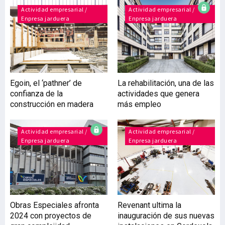
sector, promete
Actividad empresarial /
Actividad empresarial /
Enpresa jarduera
Enpresa jarduera
transformar la industria
cerrajera al fusionar
sostenibilidad, tecnología
y cero
mantenimiento.Según el
director general de Ojmar,
Egoin, el ‘pathner’ de
La rehabilitación, una de las
Ramón Gabikagogeaskoa,
confianza de la
actividades que genera
“el nuevo sistema, que
construcción en madera
más empleo
prescinde de pilas,
baterías y cables, se
alimenta a través de la
Actividad empresarial /
Actividad empresarial /
Enpresa jarduera
Enpresa jarduera
energía cinét
Obras Especiales afronta
Revenant ultima la
2024 con proyectos de
inauguración de sus nuevas