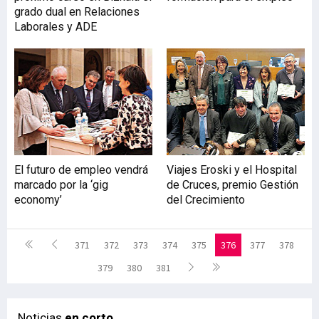
grado dual en Relaciones
Laborales y ADE
El futuro de empleo vendrá
Viajes Eroski y el Hospital
marcado por la ‘gig
de Cruces, premio Gestión
economy’
del Crecimiento
371
372
373
374
375
376
377
378
379
380
381
Noticias
en corto