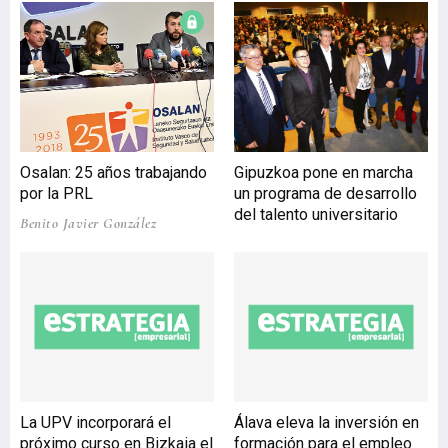
publicación el pasado 12
de marzo de la norma ISO
45001 finaliza una etapa
de cinco años en la que
más de un centenar de
expertos de 70 países han
consensuado la primera
Osalan: 25 años trabajando
Gipuzkoa pone en marcha
norma internacional de
por la PRL
un programa de desarrollo
sistemas de gestión de
del talento universitario
seguridad y salud en el
Benito Javier González
trabajo, recopilando las
prácticas preventi
La UPV incorporará el
Álava eleva la inversión en
próximo curso en Bizkaia el
formación para el empleo