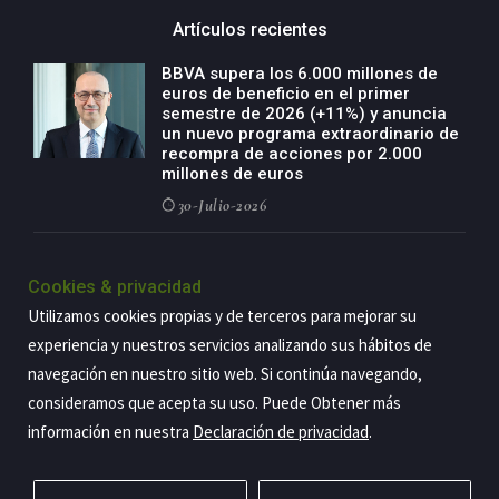
Artículos recientes
BBVA supera los 6.000 millones de
euros de beneficio en el primer
semestre de 2026 (+11%) y anuncia
un nuevo programa extraordinario de
recompra de acciones por 2.000
millones de euros
30-Julio-2026
BBVA acelera el crecimiento de su
negocio agro con un modelo global
Cookies & privacidad
de especialización presente en siete
Utilizamos cookies propias y de terceros para mejorar su
países
experiencia y nuestros servicios analizando sus hábitos de
29-Julio-2026
navegación en nuestro sitio web. Si continúa navegando,
consideramos que acepta su uso. Puede Obtener más
información en nuestra
Declaración de privacidad
.
Copyright@2026 Estrategia Empresarial
Privacidad
Aviso legal
Política de cookies
Contacto
RSS