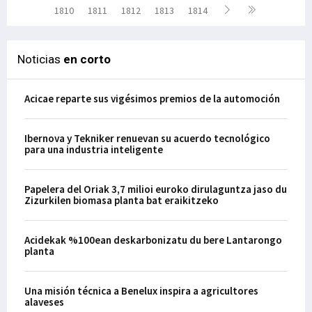
1810
1811
1812
1813
1814
Noticias
en corto
Acicae reparte sus vigésimos premios de la automoción
Ibernova y Tekniker renuevan su acuerdo tecnológico
para una industria inteligente
Papelera del Oriak 3,7 milioi euroko dirulaguntza jaso du
Zizurkilen biomasa planta bat eraikitzeko
Acidekak %100ean deskarbonizatu du bere Lantarongo
planta
Una misión técnica a Benelux inspira a agricultores
alaveses