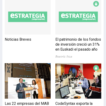
activos inmobiliarios. Las
dotaciones y provisiones
realizadas en 2013
alcanzaron los 23.323
millones de euros,
exactamente un 40,6%
menos que el año anterior,
Noticias Breves
El patrimonio de los fondos
lo que permitió
de inversión creció un 31%
compensar la disminución
en Euskadi el pasado año
del margen de intereses y
Beatriz Itza
obtener beneficios, a
pesar de que 2013 fue un a
Las 22 empresas del MAB
CodeSyntax exporta la