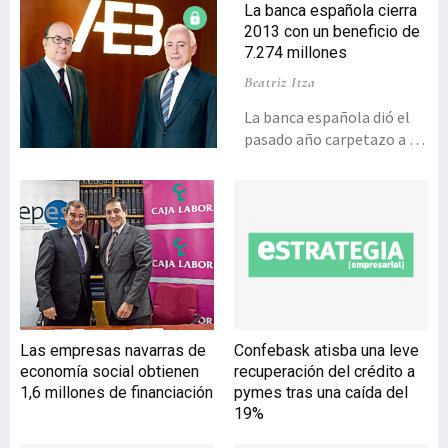
La banca española cierra
2013 con un beneficio de
7.274 millones
Beatriz Itza
La banca española dió el
pasado año carpetazo a la
crisis presentando a final
del ejercicio un resultado
atribuido de 7.274 millones
de euros, dejando atrás la
situación de pérdidas
registrada en 2012, como
consecuencia de los
significativos
provisionamientos
Las empresas navarras de
Confebask atisba una leve
extraordinarios que las
economía social obtienen
recuperación del crédito a
entidades debieron llevar a
1,6 millones de financiación
pymes tras una caída del
cabo, por decreto
19%
gubernamental, para
sanear sus balances de