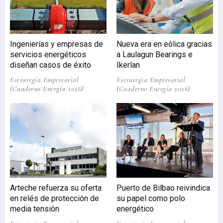
Ingenierías y empresas de
Nueva era en eólica gracias
servicios energéticos
a Laulagun Bearings e
diseñan casos de éxito
Ikerlan
Estrategia Empresarial
Estrategia Empresarial
(Cuaderno Energía 2026)
(Cuaderno Energía 2026)
Arteche refuerza su oferta
Puerto de Bilbao reivindica
en relés de protección de
su papel como polo
media tensión
energético