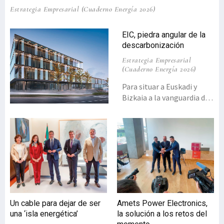
Estrategia Empresarial (Cuaderno Energía 2026)
EIC, piedra angular de la
descarbonización
Estrategia Empresarial
(Cuaderno Energía 2026)
Para situar a Euskadi y
Bizkaia a la vanguardia de
la innovación tecnológica
e industrial, y avanzar en el
reto de la
descarbonización, el
Energy Intelligence
Center (EIC) se erige como
un pilar estratégico. Su
meta es promover la
transición energética
Un cable para dejar de ser
Amets Power Electronics,
hacia la descarbonización
una ‘isla energética’
la solución a los retos del
de la economía vasca,