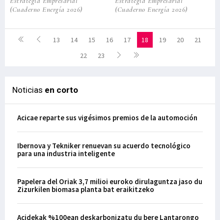
Estrategia Empresarial
Estrategia Empresarial
(Cuaderno Energía 2026)
(Cuaderno Energía 2026)
13
14
15
16
17
18
19
20
21
22
23
Noticias
en corto
Acicae reparte sus vigésimos premios de la automoción
Ibernova y Tekniker renuevan su acuerdo tecnológico
para una industria inteligente
Papelera del Oriak 3,7 milioi euroko dirulaguntza jaso du
Zizurkilen biomasa planta bat eraikitzeko
Acidekak %100ean deskarbonizatu du bere Lantarongo