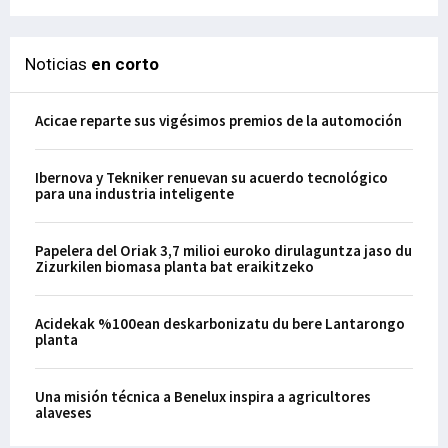
Noticias
en corto
Acicae reparte sus vigésimos premios de la automoción
Ibernova y Tekniker renuevan su acuerdo tecnológico
para una industria inteligente
Papelera del Oriak 3,7 milioi euroko dirulaguntza jaso du
Zizurkilen biomasa planta bat eraikitzeko
Acidekak %100ean deskarbonizatu du bere Lantarongo
planta
Una misión técnica a Benelux inspira a agricultores
alaveses