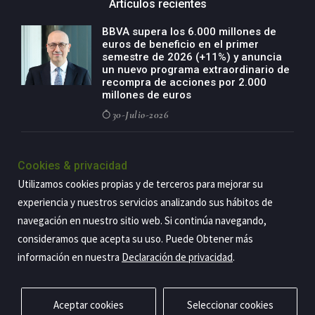
Artículos recientes
BBVA supera los 6.000 millones de
euros de beneficio en el primer
semestre de 2026 (+11%) y anuncia
un nuevo programa extraordinario de
recompra de acciones por 2.000
millones de euros
30-Julio-2026
BBVA acelera el crecimiento de su
negocio agro con un modelo global
Cookies & privacidad
de especialización presente en siete
Utilizamos cookies propias y de terceros para mejorar su
países
experiencia y nuestros servicios analizando sus hábitos de
29-Julio-2026
navegación en nuestro sitio web. Si continúa navegando,
consideramos que acepta su uso. Puede Obtener más
información en nuestra
Declaración de privacidad
.
Copyright@2026 Estrategia Empresarial
Privacidad
Aviso legal
Política de cookies
Contacto
RSS
Aceptar cookies
Seleccionar cookies