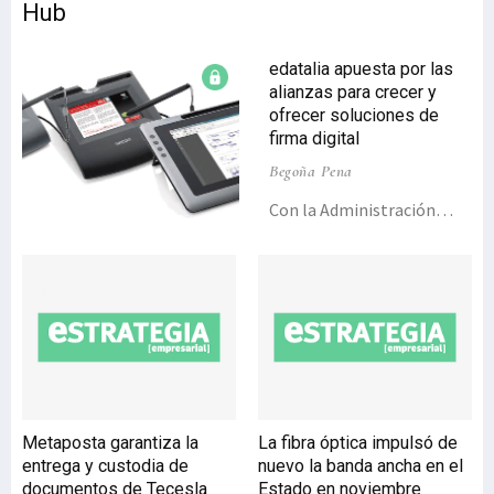
Hub
edatalia apuesta por las
alianzas para crecer y
ofrecer soluciones de
firma digital
Begoña Pena
Con la Administración
Pública y el sector salud
como ‘target’ principal, y
el objetivo de continuar
con las alianzas con
desarrolladores de
aplicaciones que le lleven
al mercado internacional,
edatalia encara 2016 con
optimismo y la confianza
Metaposta garantiza la
La fibra óptica impulsó de
de seguir creciendo.La
entrega y custodia de
nuevo la banda ancha en el
empresa, especializada en
documentos de Tecesla
Estado en noviembre