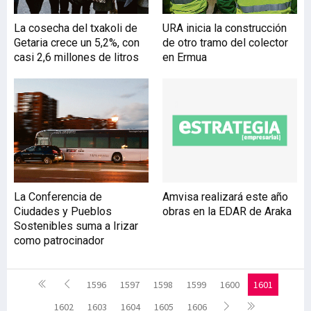
La cosecha del txakoli de
URA inicia la construcción
Getaria crece un 5,2%, con
de otro tramo del colector
casi 2,6 millones de litros
en Ermua
La Conferencia de
Amvisa realizará este año
Ciudades y Pueblos
obras en la EDAR de Araka
Sostenibles suma a Irizar
como patrocinador
1596
1597
1598
1599
1600
1601
1602
1603
1604
1605
1606