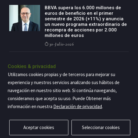
BBVA supera los 6.000 millones de
euros de beneficio en el primer
semestre de 2026 (+11%) y anuncia
un nuevo programa extraordinario de
recompra de acciones por 2.000
millones de euros
30-Julio-2026
BBVA acelera el crecimiento de su
negocio agro con un modelo global
Cookies & privacidad
de especialización presente en siete
Utilizamos cookies propias y de terceros para mejorar su
países
experiencia y nuestros servicios analizando sus hábitos de
29-Julio-2026
navegación en nuestro sitio web. Si continúa navegando,
consideramos que acepta su uso. Puede Obtener más
información en nuestra
Declaración de privacidad
.
Copyright@2026 Estrategia Empresarial
Privacidad
Aviso legal
Política de cookies
Contacto
RSS
Aceptar cookies
Seleccionar cookies