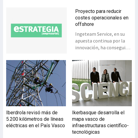
Proyecto para reducir
costes operacionales en
offshore
Ingeteam Service, en su
apuesta continua por la
innovación, ha conseguido
el liderazgo de un
proyecto de I+D orientado
al incremento de la
competitividad de la
energía eólica offshore,
que ha sido concedido por
el Ministerio de Economía
y Competitividad. En
colaboración con el centro
Iberdrola revisó más de
Ikerbasque desarrolla el
de investigación Tecnalia,
5.200 kilómetros de líneas
mapa vasco de
con este proyecto se
eléctricas en el País Vasco
infraestructuras científico-
conseguirá una reducción
tecnológicas
en los costes