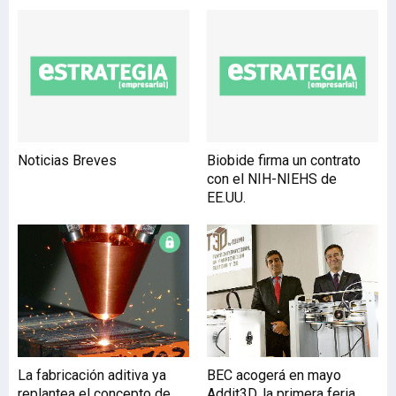
operacionales offshore, a
través de mejoras en la
gestión del
mantenimiento. El
proyecto, denominado
‘Nidaros’, desarrollará una
nueva herramienta de
ingeniería,
Noticias Breves
Biobide firma un contrato
procedimientos de
con el NIH-NIEHS de
mantenimiento y
EE.UU.
tecnologías de
monitorización para la
implantación de
estrategias de
mantenimient
La fabricación aditiva ya
BEC acogerá en mayo
replantea el concepto de
Addit3D, la primera feria