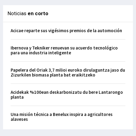
Noticias
en corto
Acicae reparte sus vigésimos premios de la automoción
Ibernova y Tekniker renuevan su acuerdo tecnológico
para una industria inteligente
Papelera del Oriak 3,7 milioi euroko dirulaguntza jaso du
Zizurkilen biomasa planta bat eraikitzeko
Acidekak %100ean deskarbonizatu du bere Lantarongo
planta
Una misión técnica a Benelux inspira a agricultores
alaveses