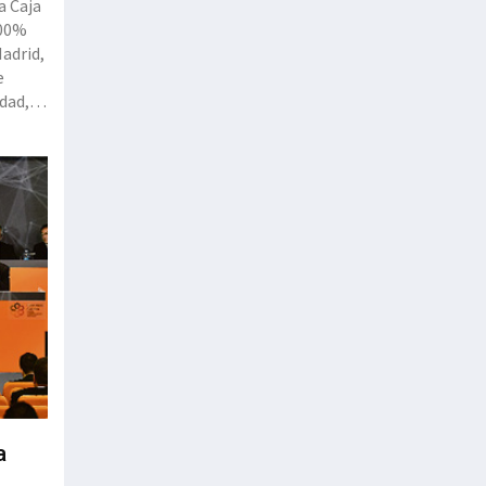
a Caja
100%
Madrid,
e
dad,
cerró
ifra
a