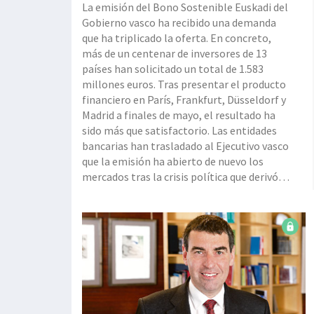
La emisión del Bono Sostenible Euskadi del
Gobierno vasco ha recibido una demanda
que ha triplicado la oferta. En concreto,
más de un centenar de inversores de 13
países han solicitado un total de 1.583
millones euros. Tras presentar el producto
financiero en París, Frankfurt, Düsseldorf y
Madrid a finales de mayo, el resultado ha
sido más que satisfactorio. Las entidades
bancarias han trasladado al Ejecutivo vasco
que la emisión ha abierto de nuevo los
mercados tras la crisis política que derivó
en moción de censura y cambio de gobierno
en España. Uno de los objetivos prioritarios
del ‘road show’ realizado por el consejero
de Hacienda y Econ