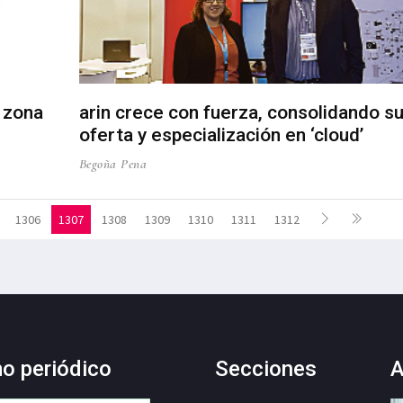
 zona
arin crece con fuerza, consolidando s
oferta y especialización en ‘cloud’
Begoña Pena
1306
1307
1308
1309
1310
1311
1312
mo periódico
Secciones
A