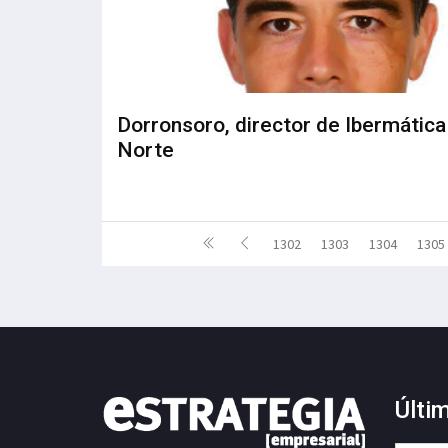
Dorronsoro, director de Ibermática
Norte
1302
1303
1304
1305
Últi