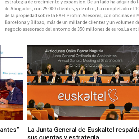
estrategia de crecimiento y expansión. De un lado ha adquirido l
de Abogados, con 25.000 clientes, y de otro, ha completado el 
de la propiedad sobre la EAFI Profim Asesores, con oficinas en 
Barcelona y Bilbao, más de un millar de clientes y un volumen d
negocio asesorado del entorno de 350 millones de euros.La enti
que ha solicitado ficha bancaria para transformarse en banco, 
2017 con un beneficio de 9,2 millones, un 6% más que en 2016, c
que espera superar ampliamente este año.
 antes”
La Junta General de Euskaltel respald
sus cuentas y estrategia