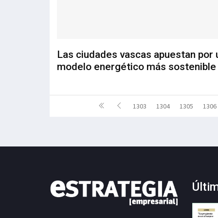
Las ciudades vascas apuestan por 
modelo energético más sostenible
1303
1304
1305
1306
Últi