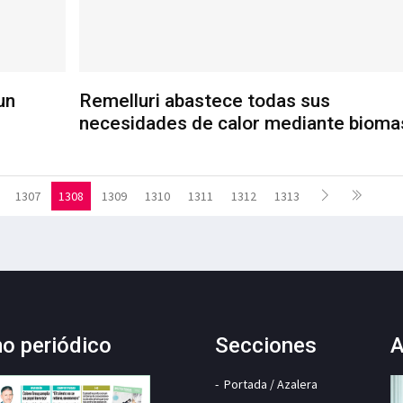
un
Remelluri abastece todas sus
necesidades de calor mediante bioma
1307
1308
1309
1310
1311
1312
1313
mo periódico
Secciones
A
Portada / Azalera