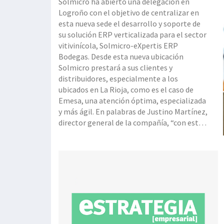
Solmicro ha abierto una delegación en
Logroño con el objetivo de centralizar en
esta nueva sede el desarrollo y soporte de
su solución ERP verticalizada para el sector
vitivinícola, Solmicro-eXpertis ERP
Bodegas. Desde esta nueva ubicación
Solmicro prestará a sus clientes y
distribuidores, especialmente a los
ubicados en La Rioja, como es el caso de
Emesa, una atención óptima, especializada
y más ágil. En palabras de Justino Martínez,
director general de la compañía, “con esta
delegación buscamos implantar un centro
de desarrollo para reforzar la importante
inversión en I+D que llevamos haciendo en
los