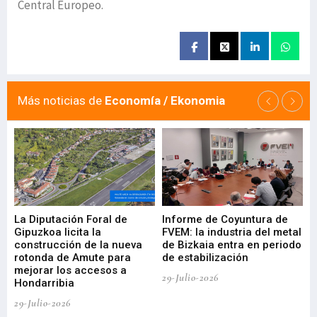
Central Europeo.
Más noticias de
Economía / Ekonomia
La Diputación Foral de
Informe de Coyuntura de
Ar
ral
Gipuzkoa licita la
FVEM: la industria del metal
ur
construcción de la nueva
de Bizkaia entra en periodo
co
rotonda de Amute para
de estabilización
edi
mejorar los accesos a
pa
29-Julio-2026
Hondarribia
Cy
29-Julio-2026
23-