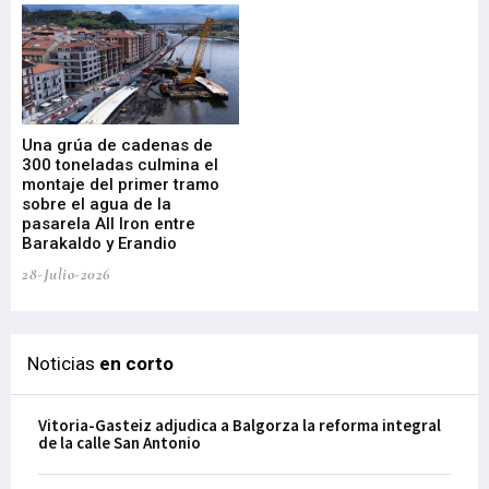
Una grúa de cadenas de
La
300 toneladas culmina el
Ba
montaje del primer tramo
res
sobre el agua de la
em
pasarela All Iron entre
21-
Barakaldo y Erandio
28-Julio-2026
Noticias
en corto
Vitoria-Gasteiz adjudica a Balgorza la reforma integral
de la calle San Antonio