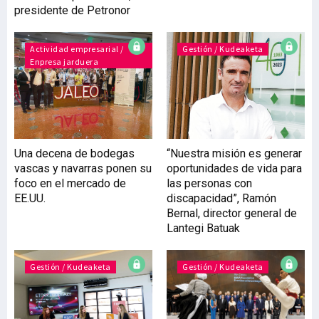
presidente de Petronor
Actividad empresarial /
Gestión / Kudeaketa
Enpresa jarduera
Una decena de bodegas
“Nuestra misión es generar
vascas y navarras ponen su
oportunidades de vida para
foco en el mercado de
las personas con
EE.UU.
discapacidad”, Ramón
Bernal, director general de
Lantegi Batuak
Gestión / Kudeaketa
Gestión / Kudeaketa