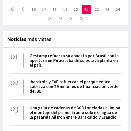
16
17
18
19
20
21
22
23
24
25
26
Noticias
más vistas
01
Gestamp refuerza su apuesta por Brasil con la
apertura en Piracicaba de su octava planta en
el país
02
Iberdrola y EVE refuerzan el parque eólico
Labraza con 29 millones de financiación verde
del BEI
03
Una grúa de cadenas de 300 toneladas culmina
el montaje del primer tramo sobre el agua de
la pasarela All Iron entre Barakaldo y Erandio