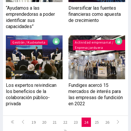
“Ayudamos a las
Diversificar las fuentes
emprendedoras a poder
financieras como apuesta
identificar sus
de crecimiento
capacidades”
Gestión / Kudeaketa
Actividad empresarial /
Enpresa jarduera
Los expertos reivindican
Fundigex acercó 15
los beneficios de la
mercados de interés para
colaboración público-
las empresas de fundición
privada
en 2022
19
20
21
22
23
24
25
26