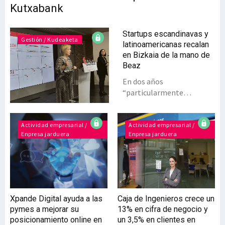
Kutxabank
Startups escandinavas y
Gestión / Kudeaketa
latinoamericanas recalan
en Bizkaia de la mano de
Beaz
En dos años
“particularmente
complejos” por el impacto
de la pandemia y de la
guerra de Ucrania que ha
Actividad empresarial /
Actividad empresarial /
Enpresa jarduera
Enpresa jarduera
arrojado grandes dosis de
incertidumbre sobre la
economía mundial, la
sociedad foral Beaz apoyó
en 2020 a un total de 1.167
empresas a través de los
Xpande Digital ayuda a las
Caja de Ingenieros crece un
programas que gestiona y
pymes a mejorar su
13% en cifra de negocio y
los servicios que ofrece.
posicionamiento online en
un 3,5% en clientes en