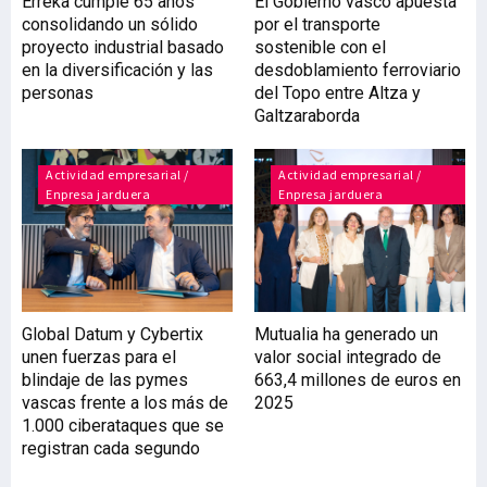
Erreka cumple 65 años
El Gobierno vasco apuesta
consolidando un sólido
por el transporte
proyecto industrial basado
sostenible con el
en la diversificación y las
desdoblamiento ferroviario
personas
del Topo entre Altza y
Galtzaraborda
Actividad empresarial /
Actividad empresarial /
Enpresa jarduera
Enpresa jarduera
Global Datum y Cybertix
Mutualia ha generado un
unen fuerzas para el
valor social integrado de
blindaje de las pymes
663,4 millones de euros en
vascas frente a los más de
2025
1.000 ciberataques que se
registran cada segundo