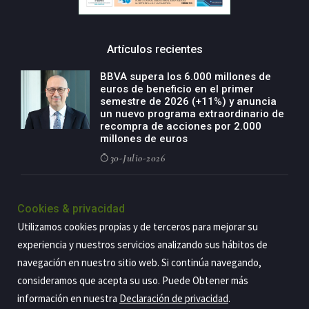
Artículos recientes
BBVA supera los 6.000 millones de
euros de beneficio en el primer
semestre de 2026 (+11%) y anuncia
un nuevo programa extraordinario de
recompra de acciones por 2.000
millones de euros
30-Julio-2026
BBVA acelera el crecimiento de su
negocio agro con un modelo global
Cookies & privacidad
de especialización presente en siete
Utilizamos cookies propias y de terceros para mejorar su
países
experiencia y nuestros servicios analizando sus hábitos de
29-Julio-2026
navegación en nuestro sitio web. Si continúa navegando,
consideramos que acepta su uso. Puede Obtener más
información en nuestra
Declaración de privacidad
.