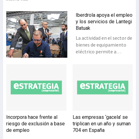
Iberdrola apoya el empleo
y los servicios de Lantegi
Batuak
La actividad en el sector de
bienes de equipamiento
eléctrico permite a
Lantegi Batuak generar
empleo para medio millar
de personas con
discapacidad en Bizkaia y
un volumen de negocio de
24 millones de euros de los
cuales una tercera parte
son contratados por
Iberdrola, compañía de la
Incorpora hace frente al
Las empresas ‘gacela’ se
que es proveedora directa
riesgo de exclusión a base
triplican en un año y suman
al tiempo que presta
de empleo
704 en España
servicios industriales a sus