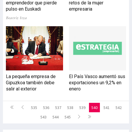
emprendedor que pierde
retos de la mujer
pulso en Euskadi
empresaria
Beatriz Itza
La pequeña empresa de
El País Vasco aumentó sus
Gipuzkoa también debe
exportaciones un 9,2% en
salir al exterior
enero
535
536
537
538
539
540
541
542
543
544
545