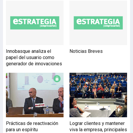
principales proveedores en
Bizkaia. En el marco de
esta estrecha relación
comercial se producía la
reciente visita de su
presidente, Ignacio
Sánchez Galán, a las
instalaciones que Lantegi
Innobasque analiza el
Noticias Breves
Batuak tiene en Getxo,
papel del usuario como
donde tuvo la oportunidad
generador de innovaciones
de conocer su innovador
centro de gestión
documen
Prácticas de reactivación
Lograr clientes y mantener
para un espíritu
viva la empresa, principales