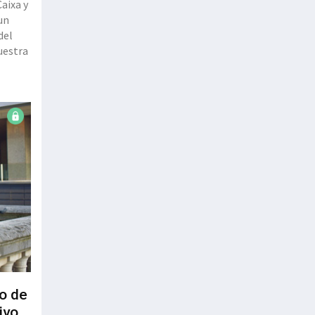
aixa y
un
del
no de
ivo