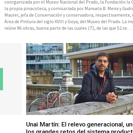
coorganizada por el Museo Nacional del Prado, la Fundación la C
la propia pinacoteca, y comisariada por Manuela B. Mena y Gudr
Maurer, jefa de Conservación y conservadora, respectivamente, 
Área de Pintura del siglo XVIII y Goya, del Museo del Prado. La muestra
reúne 96 obras, buena parte de las cuales (71, de las que 52 se
corresponden con óleos y el resto, con documentación y artes
decorativas) procede del Museo del Prado. Se le suman, además,
préstamos del Museo de Bellas Artes de Bilbao (nueve pinturas
i
Unai Martín: El relevo generacional, u
los grandes retos del sistema product