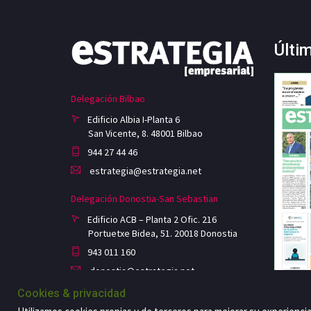
Últi
Delegación Bilbao
Edificio Albia I-Planta 6
San Vicente, 8. 48001 Bilbao
944 27 44 46
estrategia@estrategia.net
Delegación Donostia-San Sebastian
Edificio ACB – Planta 2 Ofic. 216
Portuetxe Bidea, 51. 20018 Donostia
943 011 160
donostia@estrategia.net
Cookies & privacidad