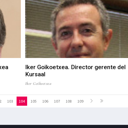
xea
Iker Goikoetxea. Director gerente del
Kursaal
Iker Goikoetxea
2
103
104
105
106
107
108
109