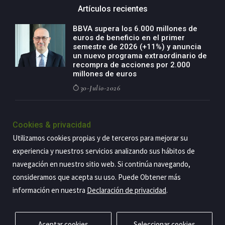
Artículos recientes
BBVA supera los 6.000 millones de
euros de beneficio en el primer
semestre de 2026 (+11%) y anuncia
un nuevo programa extraordinario de
recompra de acciones por 2.000
millones de euros
30-Julio-2026
BBVA acelera el crecimiento de su
negocio agro con un modelo global
Cookies & privacidad
de especialización presente en siete
Utilizamos cookies propias y de terceros para mejorar su
países
experiencia y nuestros servicios analizando sus hábitos de
29-Julio-2026
navegación en nuestro sitio web. Si continúa navegando,
consideramos que acepta su uso. Puede Obtener más
información en nuestra
Declaración de privacidad
.
Copyright@2026 Estrategia Empresarial
Privacidad
Aviso legal
Política de cookies
Contacto
RSS
Aceptar cookies
Seleccionar cookies