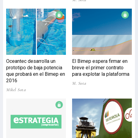
mediante dispositivos
captadores de olas
representa una posibilidad
de generación de energía
eléctrica renovable que
aporta ventajas
energéticas y
medioambientales, como
la reducción de emisiones,
Oceantec desarrolla un
El Bimep espera firmar en
y a la vez importantes
prototipo de baja potencia
breve el primer contrato
oportunidades para la
que probará en el Bimep en
para explotar la plataforma
industria vasca. Empresas
2016
líderes en el desarrollo
M. Sota
tecnológico cuentan con
Mikel Sota
nuevas perspectivas para
abrir lí