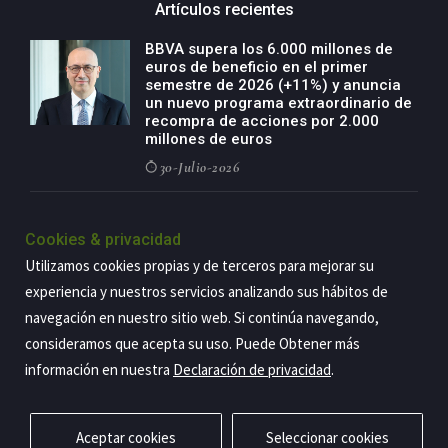
Artículos recientes
BBVA supera los 6.000 millones de
euros de beneficio en el primer
semestre de 2026 (+11%) y anuncia
un nuevo programa extraordinario de
recompra de acciones por 2.000
millones de euros
30-Julio-2026
BBVA acelera el crecimiento de su
negocio agro con un modelo global
Cookies & privacidad
de especialización presente en siete
Utilizamos cookies propias y de terceros para mejorar su
países
experiencia y nuestros servicios analizando sus hábitos de
29-Julio-2026
navegación en nuestro sitio web. Si continúa navegando,
consideramos que acepta su uso. Puede Obtener más
información en nuestra
Declaración de privacidad
.
Copyright@2026 Estrategia Empresarial
Privacidad
Aviso legal
Política de cookies
Contacto
RSS
Aceptar cookies
Seleccionar cookies