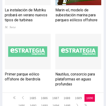
La instalación de Mutriku
Marin-el, modelo de
probará en verano nuevos
subestación marina para
tipos de turbinas
parques eólicos offshore
M. Sota
Primer parque eólico
Nautilus, consorcio para
offshore de Iberdrola
plataformas en aguas
profundas
1685
1686
1687
1688
1689
1690
1691
1692
1693
1694
1695