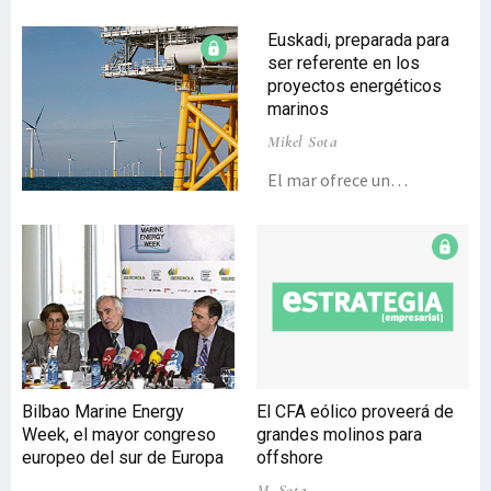
Euskadi, preparada para
ser referente en los
proyectos energéticos
marinos
Mikel Sota
El mar ofrece un
importante potencial para
conseguir el
abastecimiento
energético necesario
gracias a la utilización de
tecnologías de vanguardia,
algo con lo que Euskadi ya
cuenta, por lo que aspira a
ser referente en este
Bilbao Marine Energy
El CFA eólico proveerá de
sector.Las posibilidades
Week, el mayor congreso
grandes molinos para
que ofrece el mar a través
europeo del sur de Europa
offshore
de la eólica marina y
M. Sota