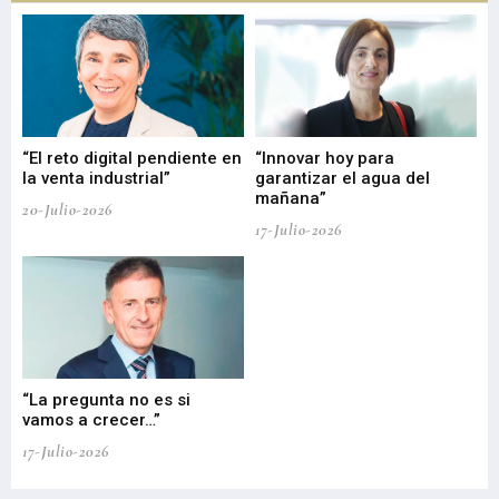
“El reto digital pendiente en
“Innovar hoy para
“L
o
la venta industrial”
garantizar el agua del
ob
mañana”
20-Julio-2026
17-
17-Julio-2026
“La pregunta no es si
“E
vamos a crecer…”
PP
17-Julio-2026
02-