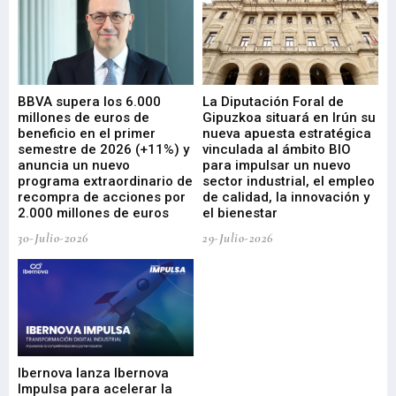
e
BBVA supera los 6.000
La Diputación Foral de
En
millones de euros de
Gipuzkoa situará en Irún su
em
beneficio en el primer
nueva apuesta estratégica
de
ad
semestre de 2026 (+11%) y
vinculada al ámbito BIO
En
anuncia un nuevo
para impulsar un nuevo
En
programa extraordinario de
sector industrial, el empleo
29-
recompra de acciones por
de calidad, la innovación y
2.000 millones de euros
el bienestar
30-Julio-2026
29-Julio-2026
Mi
nu
di
Ibernova lanza Ibernova
ma
Impulsa para acelerar la
in