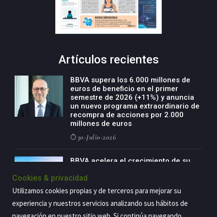
Artículos recientes
BBVA supera los 6.000 millones de
euros de beneficio en el primer
semestre de 2026 (+11%) y anuncia
un nuevo programa extraordinario de
recompra de acciones por 2.000
millones de euros
30-Julio-2026
BBVA acelera el crecimiento de su
negocio agro con un modelo global
Cookies & privacidad
de especialización presente en siete
países
Utilizamos cookies propias y de terceros para mejorar su
29-Julio-2026
experiencia y nuestros servicios analizando sus hábitos de
navegación en nuestro sitio web. Si continúa navegando,