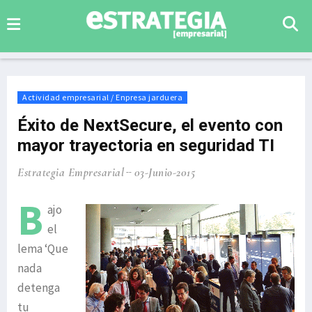
Actividad empresarial / Enpresa jarduera
Éxito de NextSecure, el evento con
mayor trayectoria en seguridad TI
Estrategia Empresarial
03-Junio-2015
B
ajo
el
lema ‘Que
nada
detenga
tu