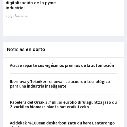
digitalización de la pyme
mi
industrial
de
te
29-Julio-2026
el
29-
Noticias
en corto
Acicae reparte sus vigésimos premios de la automoción
Ibernova y Tekniker renuevan su acuerdo tecnológico
para una industria inteligente
Papelera del Oriak 3,7 milioi euroko dirulaguntza jaso du
Zizurkilen biomasa planta bat eraikitzeko
Acidekak %100ean deskarbonizatu du bere Lantarongo