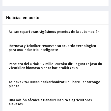
Noticias
en corto
Acicae reparte sus vigésimos premios de la automoción
Ibernova y Tekniker renuevan su acuerdo tecnológico
para una industria inteligente
Papelera del Oriak 3,7 milioi euroko dirulaguntza jaso du
Zizurkilen biomasa planta bat eraikitzeko
Acidekak %100ean deskarbonizatu du bere Lantarongo
planta
Una misión técnica a Benelux inspira a agricultores
alaveses