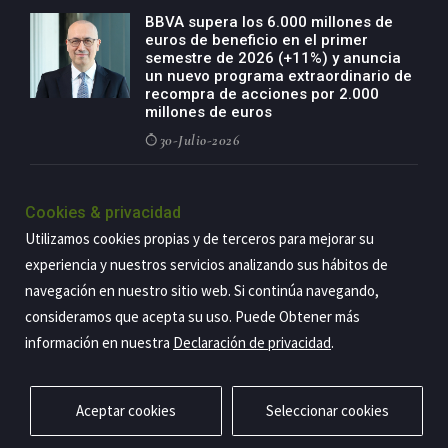
BBVA supera los 6.000 millones de
euros de beneficio en el primer
semestre de 2026 (+11%) y anuncia
un nuevo programa extraordinario de
recompra de acciones por 2.000
millones de euros
30-Julio-2026
BBVA acelera el crecimiento de su
negocio agro con un modelo global
Cookies & privacidad
de especialización presente en siete
Utilizamos cookies propias y de terceros para mejorar su
países
experiencia y nuestros servicios analizando sus hábitos de
29-Julio-2026
navegación en nuestro sitio web. Si continúa navegando,
consideramos que acepta su uso. Puede Obtener más
información en nuestra
Declaración de privacidad
.
Copyright@2026 Estrategia Empresarial
Privacidad
Aviso legal
Política de cookies
Contacto
RSS
Aceptar cookies
Seleccionar cookies