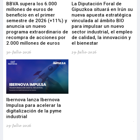
e
BBVA supera los 6.000
La Diputación Foral de
En
millones de euros de
Gipuzkoa situará en Irún su
em
beneficio en el primer
nueva apuesta estratégica
de
ad
semestre de 2026 (+11%) y
vinculada al ámbito BIO
En
anuncia un nuevo
para impulsar un nuevo
En
programa extraordinario de
sector industrial, el empleo
29-
recompra de acciones por
de calidad, la innovación y
2.000 millones de euros
el bienestar
30-Julio-2026
29-Julio-2026
Mi
nu
di
Ibernova lanza Ibernova
ma
Impulsa para acelerar la
in
digitalización de la pyme
mi
industrial
de
te
29-Julio-2026
el
29-