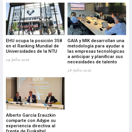
EHU ocupa la posición 358
GAIA y MIK desarrollan una
De
en el Ranking Mundial de
metodología para ayudar a
Fu
a
Universidades de la NTU
las empresas tecnológicas
nu
a anticipar y planificar sus
ac
29-Julio-2026
necesidades de talento
cr
de
28-Julio-2026
22-
Alberto García Erauzkin
comparte con Adype su
BI
experiencia directiva al
pr
frente de Euskaltel
en