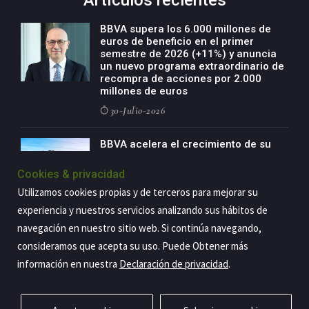
Artículos recientes
BBVA supera los 6.000 millones de
euros de beneficio en el primer
semestre de 2026 (+11%) y anuncia
un nuevo programa extraordinario de
recompra de acciones por 2.000
millones de euros
30-Julio-2026
BBVA acelera el crecimiento de su
negocio agro con un modelo global
de especialización presente en siete
Cookies & privacidad
países
Utilizamos cookies propias y de terceros para mejorar su
29-Julio-2026
experiencia y nuestros servicios analizando sus hábitos de
navegación en nuestro sitio web. Si continúa navegando,
consideramos que acepta su uso. Puede Obtener más
Copyright@2026 Estrategia Empresarial
información en nuestra
Declaración de privacidad
.
Privacidad
Aviso legal
Política de cookies
Contacto
RSS