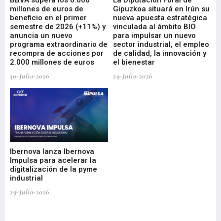
e
BBVA supera los 6.000
La Diputación Foral de
En
millones de euros de
Gipuzkoa situará en Irún su
em
beneficio en el primer
nueva apuesta estratégica
de
ad
semestre de 2026 (+11%) y
vinculada al ámbito BIO
En
anuncia un nuevo
para impulsar un nuevo
En
programa extraordinario de
sector industrial, el empleo
29-
recompra de acciones por
de calidad, la innovación y
2.000 millones de euros
el bienestar
30-Julio-2026
29-Julio-2026
Mi
nu
di
Ibernova lanza Ibernova
ma
Impulsa para acelerar la
in
digitalización de la pyme
mi
industrial
de
te
29-Julio-2026
el
29-