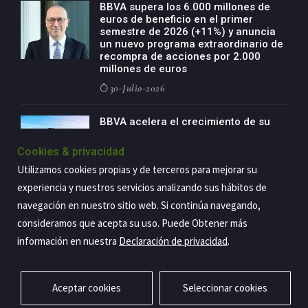
BBVA supera los 6.000 millones de
euros de beneficio en el primer
semestre de 2026 (+11%) y anuncia
un nuevo programa extraordinario de
recompra de acciones por 2.000
millones de euros
30-Julio-2026
BBVA acelera el crecimiento de su
negocio agro con un modelo global
de especialización presente en siete
Cookies & privacidad
países
Utilizamos cookies propias y de terceros para mejorar su
29-Julio-2026
experiencia y nuestros servicios analizando sus hábitos de
navegación en nuestro sitio web. Si continúa navegando,
consideramos que acepta su uso. Puede Obtener más
Copyright@2026 Estrategia Empresarial
información en nuestra
Declaración de privacidad
.
Privacidad
Aviso legal
Política de cookies
Contacto
RSS
Aceptar cookies
Seleccionar cookies