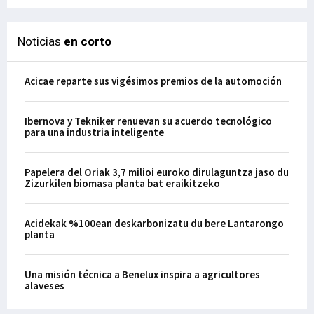
Noticias
en corto
Acicae reparte sus vigésimos premios de la automoción
Ibernova y Tekniker renuevan su acuerdo tecnológico
para una industria inteligente
Papelera del Oriak 3,7 milioi euroko dirulaguntza jaso du
Zizurkilen biomasa planta bat eraikitzeko
Acidekak %100ean deskarbonizatu du bere Lantarongo
planta
Una misión técnica a Benelux inspira a agricultores
alaveses