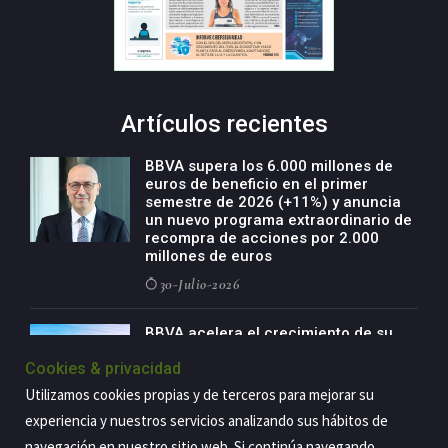
Artículos recientes
BBVA supera los 6.000 millones de
euros de beneficio en el primer
semestre de 2026 (+11%) y anuncia
un nuevo programa extraordinario de
recompra de acciones por 2.000
millones de euros
30-Julio-2026
BBVA acelera el crecimiento de su
negocio agro con un modelo global
Cookies & privacidad
de especialización presente en siete
países
Utilizamos cookies propias y de terceros para mejorar su
29-Julio-2026
experiencia y nuestros servicios analizando sus hábitos de
navegación en nuestro sitio web. Si continúa navegando,