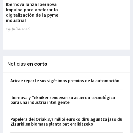
Ibernova lanza Ibernova
ma
Impulsa para acelerar la
in
digitalización de la pyme
mi
industrial
de
te
29-Julio-2026
el
29-
Noticias
en corto
Acicae reparte sus vigésimos premios de la automoción
Ibernova y Tekniker renuevan su acuerdo tecnológico
para una industria inteligente
Papelera del Oriak 3,7 milioi euroko dirulaguntza jaso du
Zizurkilen biomasa planta bat eraikitzeko