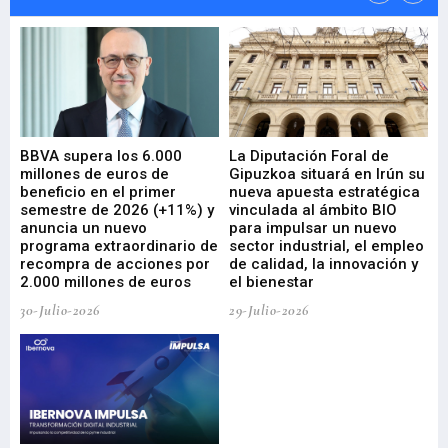
e
BBVA supera los 6.000
La Diputación Foral de
En
millones de euros de
Gipuzkoa situará en Irún su
em
beneficio en el primer
nueva apuesta estratégica
de
ad
semestre de 2026 (+11%) y
vinculada al ámbito BIO
En
anuncia un nuevo
para impulsar un nuevo
En
programa extraordinario de
sector industrial, el empleo
29-
recompra de acciones por
de calidad, la innovación y
2.000 millones de euros
el bienestar
30-Julio-2026
29-Julio-2026
Mi
nu
di