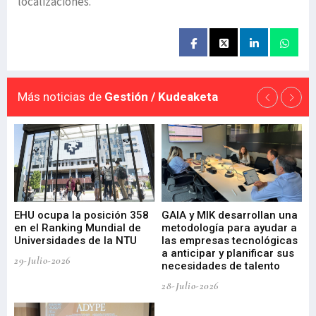
localizaciones.
Más noticias de
Gestión / Kudeaketa
EHU ocupa la posición 358
GAIA y MIK desarrollan una
De
en el Ranking Mundial de
metodología para ayudar a
Fu
a
Universidades de la NTU
las empresas tecnológicas
nu
a anticipar y planificar sus
ac
29-Julio-2026
necesidades de talento
cr
de
28-Julio-2026
22-