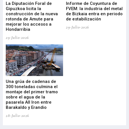
La Diputación Foral de
Informe de Coyuntura de
Ar
ral
Gipuzkoa licita la
FVEM: la industria del metal
ur
construcción de la nueva
de Bizkaia entra en periodo
co
rotonda de Amute para
de estabilización
edi
mejorar los accesos a
pa
29-Julio-2026
Hondarribia
Cy
29-Julio-2026
23-
Una grúa de cadenas de
La
300 toneladas culmina el
Ba
montaje del primer tramo
res
sobre el agua de la
em
pasarela All Iron entre
21-
Barakaldo y Erandio
28-Julio-2026