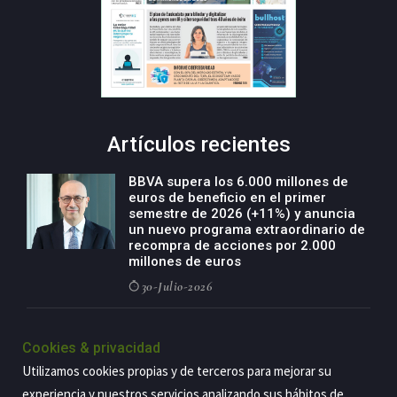
Artículos recientes
BBVA supera los 6.000 millones de
euros de beneficio en el primer
semestre de 2026 (+11%) y anuncia
un nuevo programa extraordinario de
recompra de acciones por 2.000
millones de euros
30-Julio-2026
BBVA acelera el crecimiento de su
negocio agro con un modelo global
Cookies & privacidad
de especialización presente en siete
Utilizamos cookies propias y de terceros para mejorar su
países
experiencia y nuestros servicios analizando sus hábitos de