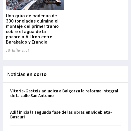
Una grúa de cadenas de
La
300 toneladas culmina el
Ba
montaje del primer tramo
res
sobre el agua de la
em
pasarela All Iron entre
21-
Barakaldo y Erandio
28-Julio-2026
Noticias
en corto
Vitoria-Gasteiz adjudica a Balgorza la reforma integral
de la calle San Antonio
Adif inicia la segunda fase de las obras en Bidebieta-
Basauri