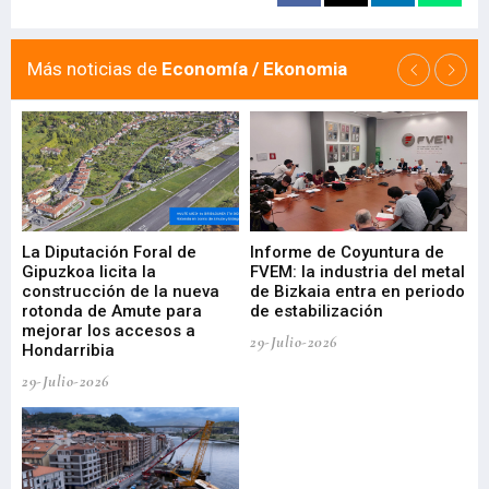
Más noticias de
Economía / Ekonomia
La Diputación Foral de
Informe de Coyuntura de
Ar
ral
Gipuzkoa licita la
FVEM: la industria del metal
ur
construcción de la nueva
de Bizkaia entra en periodo
co
rotonda de Amute para
de estabilización
edi
mejorar los accesos a
pa
29-Julio-2026
Hondarribia
Cy
29-Julio-2026
23-