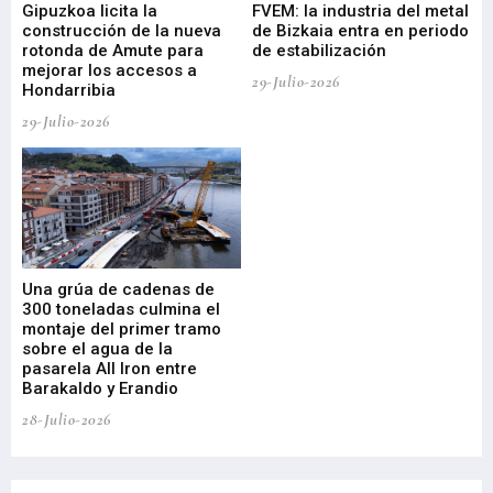
ral
Gipuzkoa licita la
FVEM: la industria del metal
ur
construcción de la nueva
de Bizkaia entra en periodo
co
rotonda de Amute para
de estabilización
edi
mejorar los accesos a
pa
29-Julio-2026
Hondarribia
Cy
29-Julio-2026
23-
Una grúa de cadenas de
La
300 toneladas culmina el
Ba
montaje del primer tramo
res
sobre el agua de la
em
pasarela All Iron entre
21-
Barakaldo y Erandio
28-Julio-2026