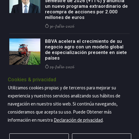
semestre de 2026 (+11%) y anuncia
un nuevo programa extraordinario de
recompra de acciones por 2.000
millones de euros
30-Julio-2026
BBVA acelera el crecimiento de su
negocio agro con un modelo global
de especialización presente en siete
países
29-Julio-2026
Cookies & privacidad
Utilizamos cookies propias y de terceros para mejorar su
Copyright@2026 Estrategia Empresarial
experiencia y nuestros servicios analizando sus hábitos de
navegación en nuestro sitio web. Si continúa navegando,
Privacidad
Aviso legal
Política de cookies
Contacto
RSS
consideramos que acepta su uso. Puede Obtener más
información en nuestra
Declaración de privacidad
.