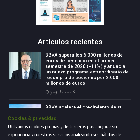
Artículos recientes
BBVA supera los 6.000 millones de
euros de beneficio en el primer
semestre de 2026 (+11%) y anuncia
un nuevo programa extraordinario de
recompra de acciones por 2.000
millones de euros
30-Julio-2026
BBVA acelera el crecimiento de su
negocio agro con un modelo global
Cookies & privacidad
de especialización presente en siete
países
Utilizamos cookies propias y de terceros para mejorar su
29-Julio-2026
experiencia y nuestros servicios analizando sus hábitos de