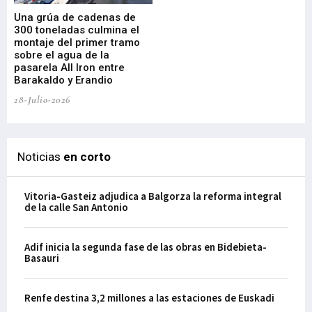
Una grúa de cadenas de
La
300 toneladas culmina el
Ba
montaje del primer tramo
res
sobre el agua de la
em
pasarela All Iron entre
21-
Barakaldo y Erandio
28-Julio-2026
Noticias
en corto
Vitoria-Gasteiz adjudica a Balgorza la reforma integral
de la calle San Antonio
Adif inicia la segunda fase de las obras en Bidebieta-
Basauri
Renfe destina 3,2 millones a las estaciones de Euskadi