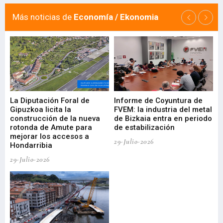
Más noticias de
Economía / Ekonomia
La Diputación Foral de
Informe de Coyuntura de
Ar
ral
Gipuzkoa licita la
FVEM: la industria del metal
ur
construcción de la nueva
de Bizkaia entra en periodo
co
rotonda de Amute para
de estabilización
edi
mejorar los accesos a
pa
29-Julio-2026
Hondarribia
Cy
29-Julio-2026
23-