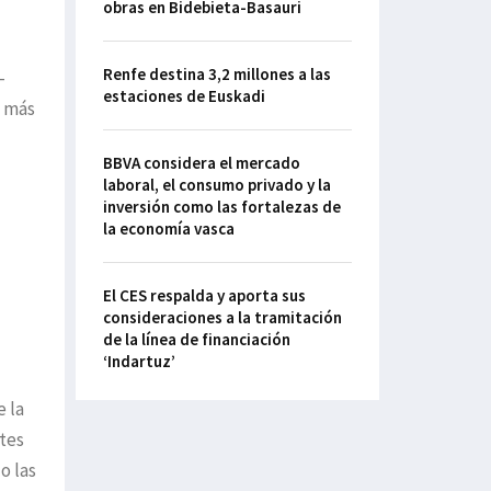
obras en Bidebieta-Basauri
u
Renfe destina 3,2 millones a las
-
estaciones de Euskadi
a más
BBVA considera el mercado
laboral, el consumo privado y la
inversión como las fortalezas de
la economía vasca
El CES respalda y aporta sus
consideraciones a la tramitación
de la línea de financiación
‘Indartuz’
e la
ntes
o las