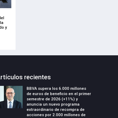
Arrancan las obras de urbanización
El CRL refleja el
del
y construcción de un nuevo edificio
mercado laboral 
la
industrial en la parcela Errotazar-
21-Julio-2026
do y
Cycobask de Irún
23-Julio-2026
rtículos recientes
BBVA supera los 6.000 millones
de euros de beneficio en el primer
semestre de 2026 (+11%) y
anuncia un nuevo programa
extraordinario de recompra de
acciones por 2.000 millones de