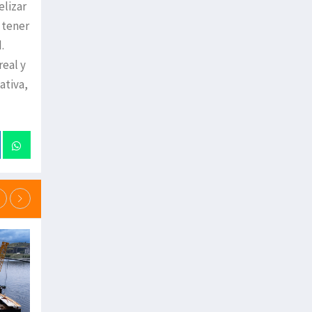
elizar
 tener
d.
real y
ativa,