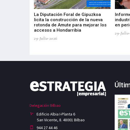
del Barómetro
La Diputación Foral de Gipuzkoa
Inform
a del tejido
licita la construcción de la nueva
industr
aia
rotonda de Amute para mejorar los
en peri
accesos a Hondarribia
29-Julio
29-Julio-2026
Últi
Delegación Bilbao
Edificio Albia I-Planta 6
San Vicente, 8. 48001 Bilbao
944 27 44 46