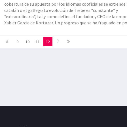
cobertura de su apuesta por los idiomas cooficiales se extiende 
catalán o el gallego.La evolución de Trebe es “constante” y
“extraordinaria”, tal y como define el fundador y CEO de la empr
Xabier García de Kortazar. Un progreso que se ha fraguado en p
tiempo, pues Trebe surgió a finales de 2021, hace dos años y me
como un ‘spin-out’ del centro tecnológico Vicomtec
8
9
10
11
12