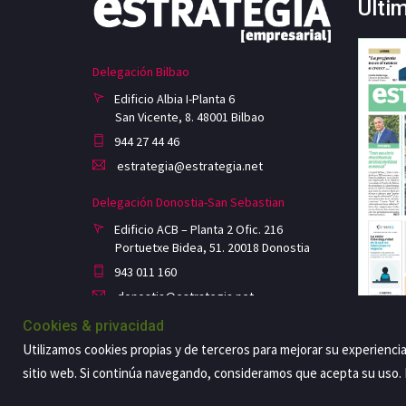
Últi
Delegación Bilbao
Edificio Albia I-Planta 6
San Vicente, 8. 48001 Bilbao
944 27 44 46
estrategia@estrategia.net
Delegación Donostia-San Sebastian
Edificio ACB – Planta 2 Ofic. 216
Portuetxe Bidea, 51. 20018 Donostia
943 011 160
donostia@estrategia.net
Cookies & privacidad
Utilizamos cookies propias y de terceros para mejorar su experienci
sitio web. Si continúa navegando, consideramos que acepta su uso
Copyright@2026 Estrategia Empresarial