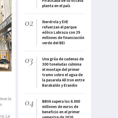
Piracicaba de su octava
planta en el país
02
Iberdrola y EVE
refuerzan el parque
eólico Labraza con 29
millones de financiación
verde del BEI
03
Una grúa de cadenas de
300 toneladas culmina
el montaje del primer
tramo sobre el agua de
la pasarela All Iron entre
Barakaldo y Erandio
04
leva la
BBVA supera los 6.000
en
millones de euros de
s
beneficio en el primer
ra. La
semestre de 2026