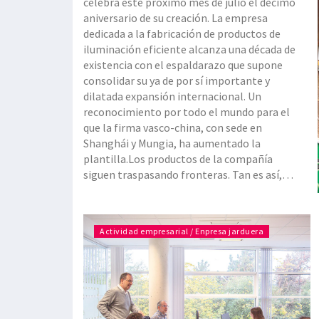
celebra este próximo mes de julio el décimo
aniversario de su creación. La empresa
dedicada a la fabricación de productos de
iluminación eficiente alcanza una década de
existencia con el espaldarazo que supone
consolidar su ya de por sí importante y
dilatada expansión internacional. Un
reconocimiento por todo el mundo para el
que la firma vasco-china, con sede en
Shanghái y Mungia, ha aumentado la
plantilla.Los productos de la compañía
siguen traspasando fronteras. Tan es así,
que CHZ posee delegaciones a lo largo y
ancho del globo terráqueo: desde Estados
Unidos hasta Ghana, pasando por
Actividad empresarial / Enpresa jarduera
Argentina, Burkina