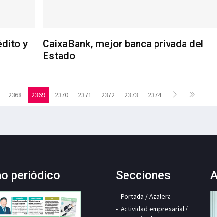
édito y
CaixaBank, mejor banca privada del
Estado
2368
2369
2370
2371
2372
2373
2374
mo periódico
Secciones
A
Portada / Azalera
Actividad empresarial /