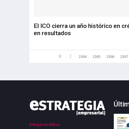
El ICO cierra un año histórico en cr
en resultados
2364
2365
2366
2367
Últi
Delegación Bilbao