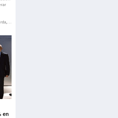
erar
e
erda,
áreas
% en