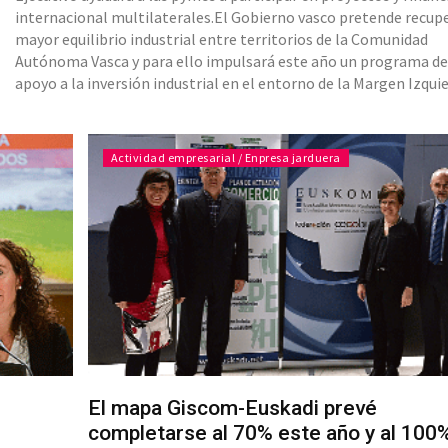
internacional multilaterales.El Gobierno vasco pretende recup
mayor equilibrio industrial entre territorios de la Comunidad
Autónoma Vasca y para ello impulsará este año un programa d
apoyo a la inversión industrial en el entorno de la Margen Izqui
en Bizkaia, y Pasaialdea, en Gipuzkoa, zonas reconocidas como 
desfavorecidas por la UE. Así lo anunció la co
Actividad empresarial / Enpresa jarduera
El mapa Giscom-Euskadi prevé
completarse al 70% este año y al 100