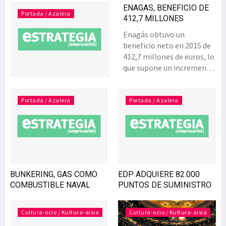
ENAGAS, BENEFICIO DE
Portada / Azalera
412,7 MILLONES
Enagás obtuvo un
beneficio neto en 2015 de
412,7 millones de euros, lo
que supone un incremento
del 1,5% con respecto a
2014, por encima del
objetivo de crecimiento
Portada / Azalera
Portada / Azalera
del 0,5% previsto para el
ejercicio. Este incremento
ha estado motivado
principalmente por la
aportación de las filiales,
los proyectos
BUNKERING, GAS COMO
EDP ADQUIERE 82.000
internacionales y la
COMBUSTIBLE NAVAL
PUNTOS DE SUMINISTRO
mejora del resultado
financiero. Además, el
pasado año, Enagás
Cultura-ocio / Kultura-aisia
Cultura-ocio / Kultura-aisia
invirtió 530,2 millones de