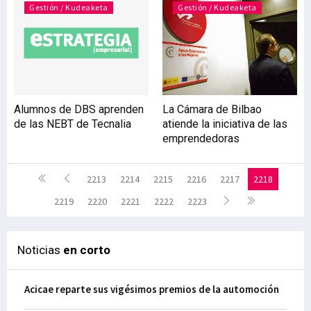
Gestión / Kudeaketa
Gestión / Kudeaketa
Alumnos de DBS aprenden
La Cámara de Bilbao
de las NEBT de Tecnalia
atiende la iniciativa de las
emprendedoras
2213
2214
2215
2216
2217
2218
2219
2220
2221
2222
2223
Noticias
en corto
Acicae reparte sus vigésimos premios de la automoción