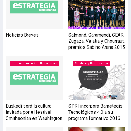
euros, en línea con lo
previsto en la
Actualización Estratégica
2015-2017. De esa
cantidad, 324,1 millones
Noticias Breves
Salmond, Garamendi, CEAR,
de euros se destinaron a
Zugaza, Velatia y Chourraut,
inversiones
premios Sabino Arana 2015
internacionales.
Cultura-ocio / Kultura-aisia
Gestión / Kudeaketa
Euskadi será la cultura
SPRI incorpora Barnetegis
invitada por el festival
Tecnológicos 4.0 a su
Smithsonian en Washington
programa formativo 2016