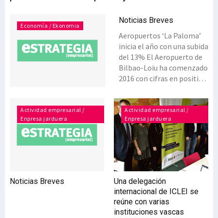
Noticias Breves
Economía / Ekonomia
Aeropuertos ‘La Paloma’
inicia el año con una subida
del 13% El Aeropuerto de
Bilbao-Loiu ha comenzado
2016 con cifras en positivo,
tal y como terminó 2015.
El tráfico de pasajeros
creció un 13% en enero,
Actividad empresarial /
Actividad empresarial /
Enpresa jarduera
Enpresa jarduera
hasta los 260.244
pasajeros. En el primer
mes del año aumentaron
en ‘La Paloma’ tanto la
cifra de pasajeros de
vuelos nacionales (un
Noticias Breves
Una delegación
11%), como
internacional de ICLEI se
internacionales, que han
reúne con varias
crecido cerca del 18%. Las
instituciones vascas
operaciones de aterrizaje y