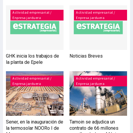
despegue crecieron un 7%.
Construcción Sestao Berri
Actividad empresarial /
Actividad empresarial /
Enpresa jarduera
Enpresa jarduera
construirá 27 nuevas
viviendas en la calle
Txabarri El Ayuntamiento
de Sestao y el Gobierno
vasco van a construir 27
viviendas (18 VPO y nueve
GHK inicia los trabajos de
Noticias Breves
libres) en la calle Txab
la planta de Epele
Actividad empresarial /
Actividad empresarial /
Enpresa jarduera
Enpresa jarduera
Sener, en la inauguración de
Tamoin se adjudica un
la termosolar NOORo I de
contrato de 66 millones