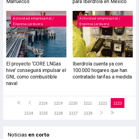
Marruecos
para Iberdrola en México
Actividad empresarial /
Actividad empresarial /
Enpresa jarduera
Enpresa jarduera
El proyecto ‘CORE LNGas
Iberdrola cuenta ya con
hive’ conseguirá impulsar el
100.000 hogares que han
GNL como combustible
contratado tarifas a medida
naval
2218
2219
2220
2221
2222
2223
2224
2225
2226
2227
2228
Noticias
en corto