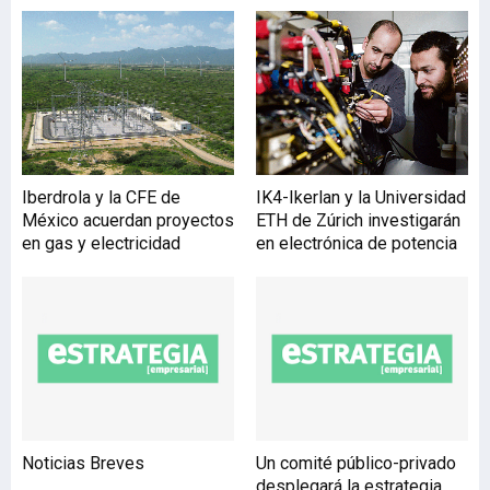
Latinoamérica, con un
volumen de gas en
subsuelo cifrado en 17
billones de pies cúbicos de
gas (Tcf), cantidad
equivalente a 18 veces el
consumo anual de gas de
España. Perla está situado
Iberdrola y la CFE de
IK4-Ikerlan y la Universidad
en el bloque Cardón IV, en
México acuerdan proyectos
ETH de Zúrich investigarán
aguas someras del Golfo
en gas y electricidad
en electrónica de potencia
de Venezuela, a 50
kilómetros de la costa. La
compañía espera iniciar la
Noticias Breves
Un comité público-privado
desplegará la estrategia