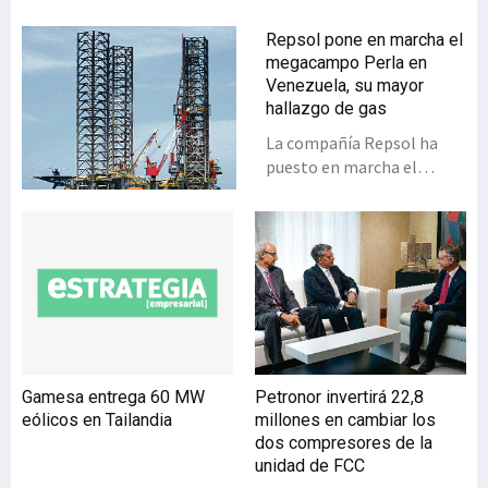
Repsol pone en marcha el
megacampo Perla en
Venezuela, su mayor
hallazgo de gas
La compañía Repsol ha
puesto en marcha el
primer pozo productor en
el megacampo Perla,
situado en aguas del Golfo
de Venezuela, a 50
kilómetros de la costa
continental.Repsol ha
puesto en marcha el
primer pozo productor del
megacampo Perla, el
Gamesa entrega 60 MW
Petronor invertirá 22,8
mayor descubrimiento de
eólicos en Tailandia
millones en cambiar los
gas en la historia de la
dos compresores de la
compañía y el campo
unidad de FCC
offshore más grande de