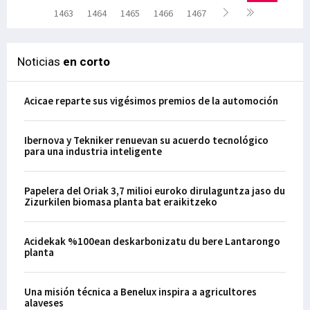
1463
1464
1465
1466
1467
Noticias
en corto
Acicae reparte sus vigésimos premios de la automoción
Ibernova y Tekniker renuevan su acuerdo tecnológico
para una industria inteligente
Papelera del Oriak 3,7 milioi euroko dirulaguntza jaso du
Zizurkilen biomasa planta bat eraikitzeko
Acidekak %100ean deskarbonizatu du bere Lantarongo
planta
Una misión técnica a Benelux inspira a agricultores
alaveses