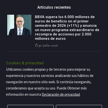
Artículos recientes
BBVA supera los 6.000 millones de
euros de beneficio en el primer
semestre de 2026 (+11%) y anuncia
un nuevo programa extraordinario de
recompra de acciones por 2.000
millones de euros
30-Julio-2026
BBVA acelera el crecimiento de su
negocio agro con un modelo global
Cookies & privacidad
de especialización presente en siete
Utilizamos cookies propias y de terceros para mejorar su
países
experiencia y nuestros servicios analizando sus hábitos de
29-Julio-2026
navegación en nuestro sitio web. Si continúa navegando,
consideramos que acepta su uso. Puede Obtener más
información en nuestra
Declaración de privacidad
.
Copyright@2026 Estrategia Empresarial