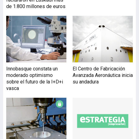
del nivel de radiación
de 1.800 millones de euros
recibido por el sol así
como de la carga
conectada al sistema.
Gipuzkoa avanza en la
movilidad sostenible La
Diputación de Gipuzkoa
organizó la segunda mesa
de contraste para la
definición de una
Innobasque constata un
El Centro de Fabricación
estrategia que sirva para
moderado optimismo
Avanzada Aeronáutica inicia
posicionar al territorio
sobre el futuro de la I+D+i
su andadura
como “polo de desarrollo
vasca
de la industria ligada a la
mov