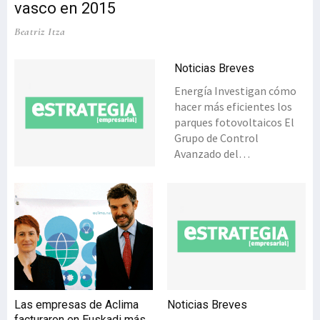
vasco en 2015
Beatriz Itza
Noticias Breves
Energía Investigan cómo
hacer más eficientes los
parques fotovoltaicos El
Grupo de Control
Avanzado del
Departamento de
Ingeniería de Sistemas y
Automática de la UPV/EHU
desarrolla un sistema de
control, con el fin de que
los generadores
fotovoltaicos trabajen
siempre en su punto de
máxima potencia,
Las empresas de Aclima
Noticias Breves
adaptándolo en función
facturaron en Euskadi más