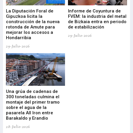
La Diputación Foral de
Informe de Coyuntura de
Ar
ral
Gipuzkoa licita la
FVEM: la industria del metal
ur
construcción de la nueva
de Bizkaia entra en periodo
co
rotonda de Amute para
de estabilización
edi
mejorar los accesos a
pa
29-Julio-2026
Hondarribia
Cy
29-Julio-2026
23-
Una grúa de cadenas de
La
300 toneladas culmina el
Ba
montaje del primer tramo
res
sobre el agua de la
em
pasarela All Iron entre
21-
Barakaldo y Erandio
28-Julio-2026