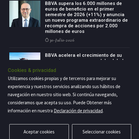
BBVA supera los 6.000 millones de
euros de beneficio en el primer
semestre de 2026 (+11%) y anuncia
un nuevo programa extraordinario de
recompra de acciones por 2.000
millones de euros
30-Julio-2026
BBVA acelera el crecimiento de su
negocio agro con un modelo global
de especialización presente en siete
Cookies & privacidad
países
Utilizamos cookies propias y de terceros para mejorar su
29-Julio-2026
experiencia y nuestros servicios analizando sus hábitos de
navegación en nuestro sitio web. Si continúa navegando,
consideramos que acepta su uso. Puede Obtener más
Copyright@2026 Estrategia Empresarial
información en nuestra
Declaración de privacidad
.
Privacidad
Aviso legal
Política de cookies
Contacto
RSS
Aceptar cookies
Seleccionar cookies