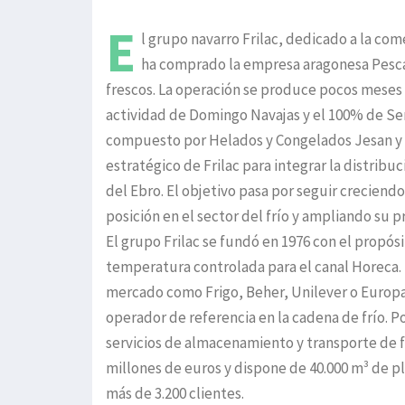
E
l grupo navarro Frilac, dedicado a la co
ha comprado la empresa aragonesa Pesca
frescos. La operación se produce pocos meses d
actividad de Domingo Navajas y el 100% de Serc
compuesto por Helados y Congelados Jesan y E
estratégico de Frilac para integrar la distribu
del Ebro. El objetivo pasa por seguir crecien
posición en el sector del frío y ampliando su 
El grupo Frilac se fundó en 1976 con el propós
temperatura controlada para el canal Horeca. 
mercado como Frigo, Beher, Unilever o Europas
operador de referencia en la cadena de frío. P
servicios de almacenamiento y transporte de fr
millones de euros y dispone de 40.000 m³ de pl
más de 3.200 clientes.