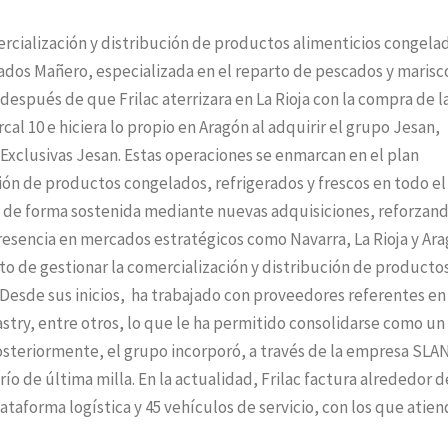
mercialización y distribución de productos alimenticios congela
dos Mañero, especializada en el reparto de pescados y marisc
espués de que Frilac aterrizara en La Rioja con la compra de l
al 10 e hiciera lo propio en Aragón al adquirir el grupo Jesan,
xclusivas Jesan. Estas operaciones se enmarcan en el plan
ción de productos congelados, refrigerados y frescos en todo el
do de forma sostenida mediante nuevas adquisiciones, reforzan
presencia en mercados estratégicos como Navarra, La Rioja y Ara
ito de gestionar la comercialización y distribución de producto
Desde sus inicios, ha trabajado con proveedores referentes en
try, entre otros, lo que le ha permitido consolidarse como un
osteriormente, el grupo incorporó, a través de la empresa SLAN
ío de última milla. En la actualidad, Frilac factura alrededor d
ataforma logística y 45 vehículos de servicio, con los que atien