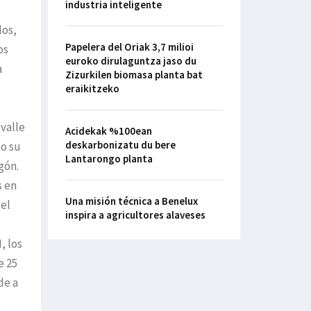
industria inteligente
dos,
Papelera del Oriak 3,7 milioi
os
euroko dirulaguntza jaso du
a
Zizurkilen biomasa planta bat
eraikitzeko
 valle
Acidekak %100ean
deskarbonizatu du bere
do su
Lantarongo planta
gón.
s en
Una misión técnica a Benelux
 el
inspira a agricultores alaveses
, los
e 25
de a