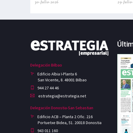
30-Julio-2026
29-Julio
Últi
Delegación Bilbao
Edificio Albia I-Planta 6
San Vicente, 8. 48001 Bilbao
944 27 44 46
estrategia@estrategia.net
Delegación Donostia-San Sebastian
Edificio ACB – Planta 2 Ofic. 216
Portuetxe Bidea, 51. 20018 Donostia
943 011 160