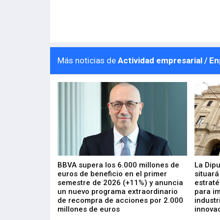
Más noticias de
Actividad empresarial / E
 los nuevos
BBVA supera los 6.000 millones de
La Dip
s de ZIV que, en
euros de beneficio en el primer
situará
de inversión
semestre de 2026 (+11%) y anuncia
estraté
, busca impulsar
un nuevo programa extraordinario
para i
 tecnología
de recompra de acciones por 2.000
industr
ricas del futuro
millones de euros
innovac