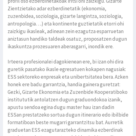
profil oso ezberdinetakoak iritsi ohi zaizkigu. Gizarte
Zientzietako adar ezberdinetatik (ekonomia,
zuzenbidea, soziologia, gizarte langintza, soziologia,
antropologia….) eta kontinente guztietatik etorri ohi
zaizkigu ikasleak, adinean zein ezagutza esparruetan
aniztasun handiko taldeak osatuz, proposatzen dugun
ikaskuntza prozesuaren aberasgarri, inondik ere.
Irteera profesionalei dagokienean ere, bi izan ohi dira
guretik pasatako ikasle egresatuen kokapen nagusiak:
ESS sektoreko enpresak eta unibertsitatea bera. Azken
honek ere badu garrantzia, handia gainera guretzat:
Gezki, Gizarte Ekonomia eta Zuzenbide Kooperatiboko
institututik antolatzen dugun graduondokoa izanik,
apustu sendoa egina dugu master hau izan dadin
ESSan prestatzeko sortua dugun itinerario edo ibilbide
formatiboan beste mugarri garrantzitsu bat. Aurretik
graduetan ESS ezagutarazteko dinamika ezberdinak