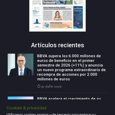
Artículos recientes
BBVA supera los 6.000 millones de
euros de beneficio en el primer
semestre de 2026 (+11%) y anuncia
un nuevo programa extraordinario de
recompra de acciones por 2.000
millones de euros
30-Julio-2026
BBVA acelera el crecimiento de su
negocio agro con un modelo global
Cookies & privacidad
de especialización presente en siete
países
Utilizamos cookies propias y de terceros para mejorar su