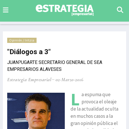
Opinión / Iritzia
"Diálogos a 3"
JUAN?UGARTE SECRETARIO GENERAL DE SEA
EMPRESARIOS ALAVESES
Estrategia Empresarial
02-Marzo-2016
L
a espuma que
provoca el oleaje
de la actualidad oculta
en muchos casos a la
gran opinión pública el