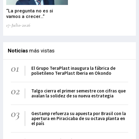
“La pregunta no es si
“E
vamos a crecer…”
PP
17-Julio-2026
02-
Noticias
más vistas
01
El Grupo TeraPlast inaugura la fábrica de
polietileno TeraPlast Iberia en Okondo
02
Talgo cierra el primer semestre con cifras que
avalan la solidez de su nueva estrategia
03
Gestamp refuerza su apuesta por Brasil con la
apertura en Piracicaba de su octava planta en
el país