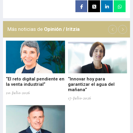
Más noticias de
Opinión / Iritzia
“El reto digital pendiente en
“Innovar hoy para
“L
o
la venta industrial”
garantizar el agua del
ob
mañana”
20-Julio-2026
17-
17-Julio-2026