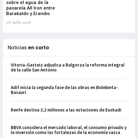
sobre el agua de la
em
pasarela All Iron entre
21-
Barakaldo y Erandio
28-Julio-2026
Noticias
en corto
Vitoria-Gasteiz adjudica a Balgorza la reforma integral
de la calle San Antonio
Adif inicia la segunda fase de las obras en Bidebieta-
Basauri
Renfe destina 3,2 millones a las estaciones de Euskadi
BBVA considera el mercado laboral, el consumo privado y
la inversión como las fortalezas de la economía vasca