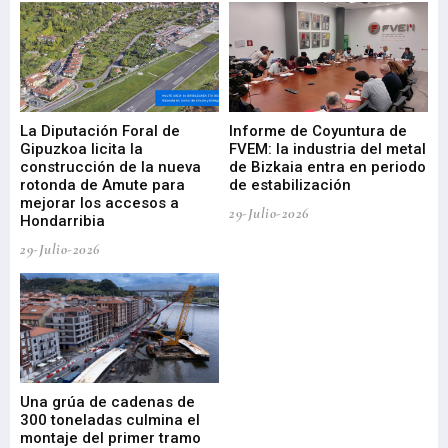
La Diputación Foral de
Informe de Coyuntura de
Ar
ral
Gipuzkoa licita la
FVEM: la industria del metal
ur
construcción de la nueva
de Bizkaia entra en periodo
co
rotonda de Amute para
de estabilización
edi
mejorar los accesos a
pa
29-Julio-2026
Hondarribia
Cy
29-Julio-2026
23-
Una grúa de cadenas de
La
300 toneladas culmina el
Ba
montaje del primer tramo
res