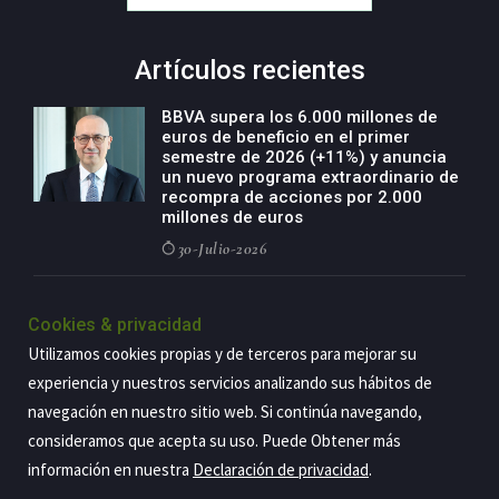
Artículos recientes
BBVA supera los 6.000 millones de
euros de beneficio en el primer
semestre de 2026 (+11%) y anuncia
un nuevo programa extraordinario de
recompra de acciones por 2.000
millones de euros
30-Julio-2026
BBVA acelera el crecimiento de su
negocio agro con un modelo global
Cookies & privacidad
de especialización presente en siete
Utilizamos cookies propias y de terceros para mejorar su
países
experiencia y nuestros servicios analizando sus hábitos de
29-Julio-2026
navegación en nuestro sitio web. Si continúa navegando,
consideramos que acepta su uso. Puede Obtener más
información en nuestra
Declaración de privacidad
.
Copyright@2026 Estrategia Empresarial