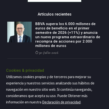
Artículos recientes
BBVA supera los 6.000 millones de
euros de beneficio en el primer
semestre de 2026 (+11%) y anuncia
un nuevo programa extraordinario de
recompra de acciones por 2.000
millones de euros
30-Julio-2026
BBVA acelera el crecimiento de su
negocio agro con un modelo global
Cookies & privacidad
de especialización presente en siete
Utilizamos cookies propias y de terceros para mejorar su
países
experiencia y nuestros servicios analizando sus hábitos de
29-Julio-2026
navegación en nuestro sitio web. Si continúa navegando,
consideramos que acepta su uso. Puede Obtener más
información en nuestra
Declaración de privacidad
.
Copyright@2026 Estrategia Empresarial