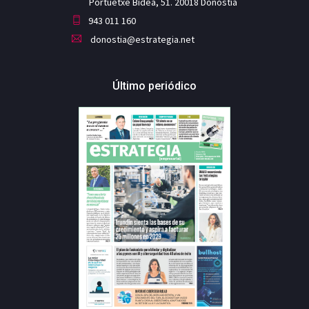
Portuetxe Bidea, 51. 20018 Donostia
943 011 160
donostia@estrategia.net
Último periódico