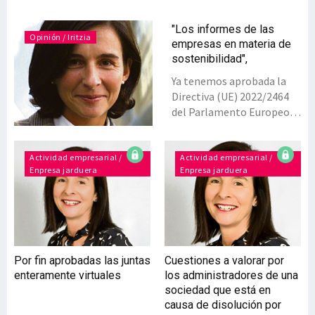
"Los informes de las
Opinión / Iritzia
empresas en materia de
sostenibilidad",
Ya tenemos aprobada la
Directiva (UE) 2022/2464
del Parlamento Europeo y
del Consejo, de 14
diciembre de 2022, por la
que se modifican el
Actividad empresarial /
Actividad empresarial /
Enpresa jarduera
Enpresa jarduera
Reglamento (UE) nº
537/2014 y varias
Directivas, por lo que
respecta a la presentación
de información sobre
sostenibilidad por parte de
Por fin aprobadas las juntas
Cuestiones a valorar por
las empresas. Como la
enteramente virtuales
los administradores de una
propia Directiva señala, el
sociedad que está en
término de información
causa de disolución por
no financiera utilizado