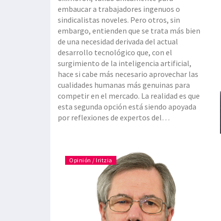
embaucar a trabajadores ingenuos o
sindicalistas noveles. Pero otros, sin
embargo, entienden que se trata más bien
de una necesidad derivada del actual
desarrollo tecnológico que, con el
surgimiento de la inteligencia artificial,
hace si cabe más necesario aprovechar las
cualidades humanas más genuinas para
competir en el mercado. La realidad es que
esta segunda opción está siendo apoyada
por reflexiones de expertos del
management, como Gary Hamel o Frederic
Laloux, o por la experiencia de algunos
CEOs relevantes como Paul Polman. E
Opinión / Iritzia