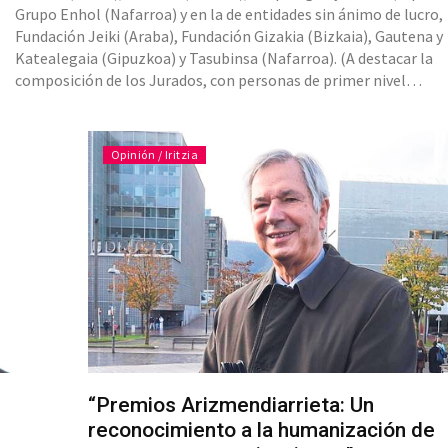
Grupo Enhol (Nafarroa) y en la de entidades sin ánimo de lucro,
Fundación Jeiki (Araba), Fundación Gizakia (Bizkaia), Gautena y
Katealegaia (Gipuzkoa) y Tasubinsa (Nafarroa). (A destacar la
composición de los Jurados, con personas de primer nivel
representativas de las Diputaciones Forales y Gobierno de Nava
Cámaras de Comercio de los 4 herrialdes, las Universidades de D
Opinión / Iritzia
“Premios Arizmendiarrieta: Un
reconocimiento a la humanización de