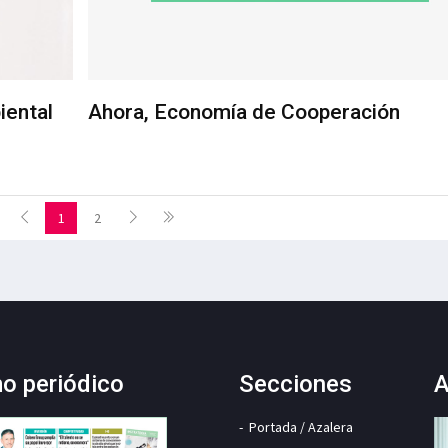
iental
Ahora, Economía de Cooperación
1
2
mo periódico
Secciones
A
Portada / Azalera