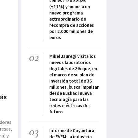
semestre de 2026
(+11%) y anuncia un
nuevo programa
extraordinario de
recompra de acciones
por 2.000 millones de
euros
02
Mikel Jauregi visita los
nuevos laboratorios
digitales de ZIV que, en
el marco de su plan de
inversión total de 36
millones, busca impulsar
desde Euskadi nueva
más
tecnología para las
redes eléctricas del
futuro
adores
03
resas,
Informe de Coyuntura
oa) y
de FVEM: la industria