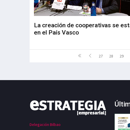
La creación de cooperativas se est
en el País Vasco
27
28
29
Últi
Delegación Bilbao