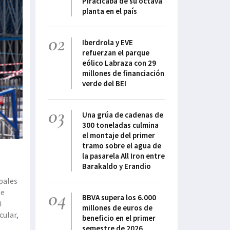
Piracicaba de su octava
planta en el país
02
Iberdrola y EVE
refuerzan el parque
eólico Labraza con 29
millones de financiación
verde del BEI
03
Una grúa de cadenas de
300 toneladas culmina
el montaje del primer
tramo sobre el agua de
la pasarela All Iron entre
Barakaldo y Erandio
ipales
04
se
BBVA supera los 6.000
i
millones de euros de
cular,
beneficio en el primer
semestre de 2026