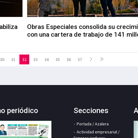
abiliza
Obras Especiales consolida su crecim
con una cartera de trabajo de 141 mil
30
31
32
33
34
35
36
37
mo periódico
Secciones
A
Portada / Azalera
Actividad empresarial /