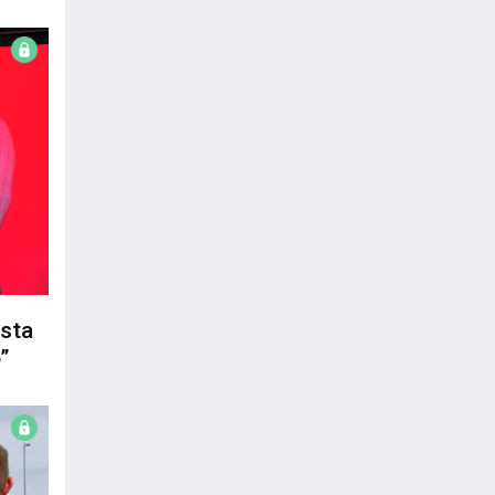
sta
”