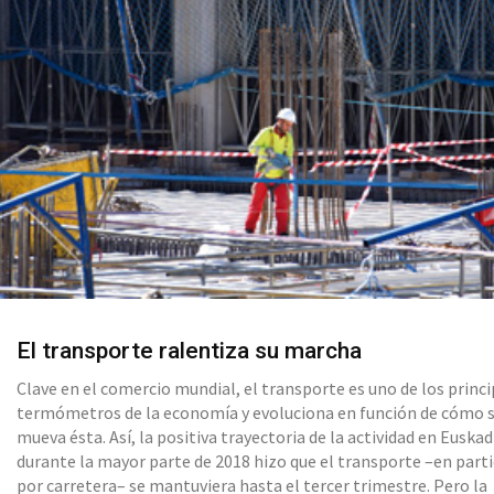
El transporte ralentiza su marcha
Clave en el comercio mundial, el transporte es uno de los princ
termómetros de la economía y evoluciona en función de cómo 
mueva ésta. Así, la positiva trayectoria de la actividad en Euskad
durante la mayor parte de 2018 hizo que el transporte –en parti
por carretera– se mantuviera hasta el tercer trimestre. Pero la