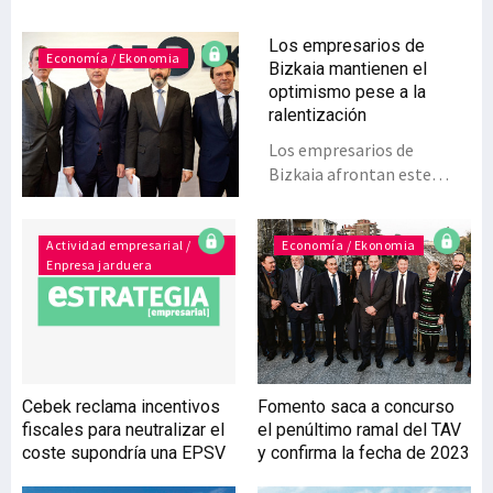
Los empresarios de
Economía / Ekonomia
Bizkaia mantienen el
optimismo pese a la
ralentización
Los empresarios de
Bizkaia afrontan este
ejercicio sin euforia, pero
con optimismo. Tras cinco
años de recuperación, en
Actividad empresarial /
Economía / Ekonomia
Enpresa jarduera
2019 continuará el
crecimiento, aunque será
más moderado. Ello no
impedirá, sin embargo,
que se puedan crear 7.000
empleos. La
Cebek reclama incentivos
Fomento saca a concurso
Confederación
fiscales para neutralizar el
el penúltimo ramal del TAV
Empresarial de Bizkaia
coste supondría una EPSV
y confirma la fecha de 2023
prevé que la economía del
territorio seguirá