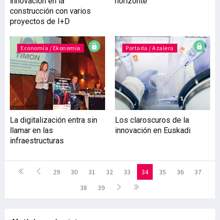
innovación en la
horizonte
construcción con varios
proyectos de I+D
Economía / Ekonomia
Portada / Azalera
La digitalización entra sin
Los claroscuros de la
llamar en las
innovación en Euskadi
infraestructuras
29
30
31
32
33
34
35
36
37
38
39