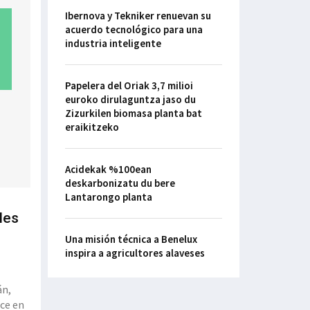
Ibernova y Tekniker renuevan su
acuerdo tecnológico para una
industria inteligente
Papelera del Oriak 3,7 milioi
euroko dirulaguntza jaso du
Zizurkilen biomasa planta bat
eraikitzeko
Acidekak %100ean
deskarbonizatu du bere
Lantarongo planta
les
Una misión técnica a Benelux
inspira a agricultores alaveses
án,
ece en