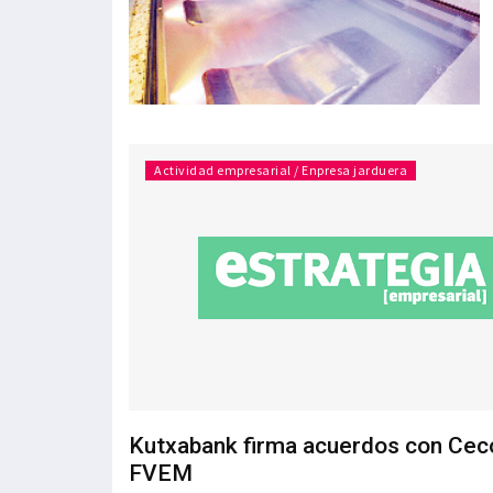
Actividad empresarial / Enpresa jarduera
Kutxabank firma acuerdos con Ceco
FVEM