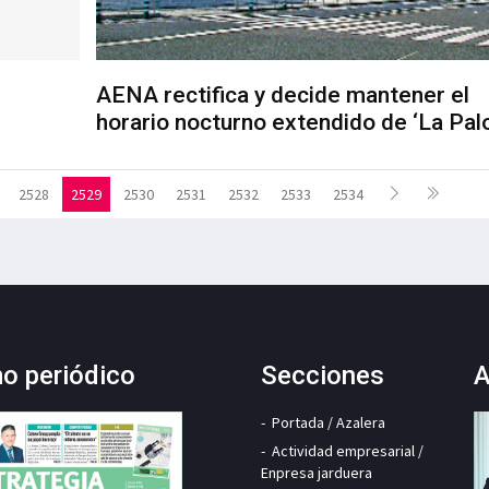
AENA rectifica y decide mantener el
horario nocturno extendido de ‘La Pal
2528
2529
2530
2531
2532
2533
2534
mo periódico
Secciones
A
Portada / Azalera
Actividad empresarial /
Enpresa jarduera