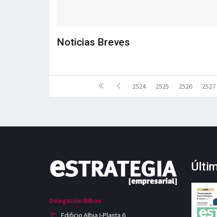
Noticias Breves
2524
2525
2526
2527
Últi
Delegación Bilbao
Edificio Albia I-Planta 6