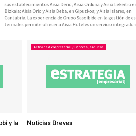
sus establecimientos Aisia Derio, Aisia Orduña y Aisia Lekeitio e
Bizkaia; Aisia Orio y Aisia Deba, en Gipuzkoa; y Aisia Islares, en
Cantabria. La experiencia de Grupo Sasoibide en la gestión de e
termales permite ofrecer a Aisia Hoteles un servicio integrado 
innovador y hacer de sus balnearios y spas un elemento diferen
de su oferta y un polo de atracción de nuevo
Actividad empresarial / Enpresa jarduera
bi y la
Noticias Breves