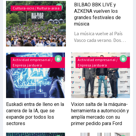
BILBAO BBK LIVE y
Cultura-ocio / Kultura-aisia
AZKENA vuelven los
grandes festivales de
música
La música vuelve al País
Vasco cada verano. Dos
grandes festivales, Azkena
y Bilbao BBK Live, colocan
a Euskadi en el panorama
Actividad empresarial /
Actividad empresarial /
Enpresa jarduera
Enpresa jarduera
internacional. Sus
predecesores, en formato
más pequeño, pero con
nutrido público son los
festivales de jazz de Getxo
(Bizkaia), Vitoria y el
Euskadi entra de lleno en la
Vixion salta de la máquina-
Jazzaldia de San
carrera de la IA, que se
herramienta a automoción y
Sebastián, si bien, a lo
expande por todos los
amplía mercado con su
largo de todo el año se
sectores
primer pedido para Ford
celebran otras
importantes citas como el