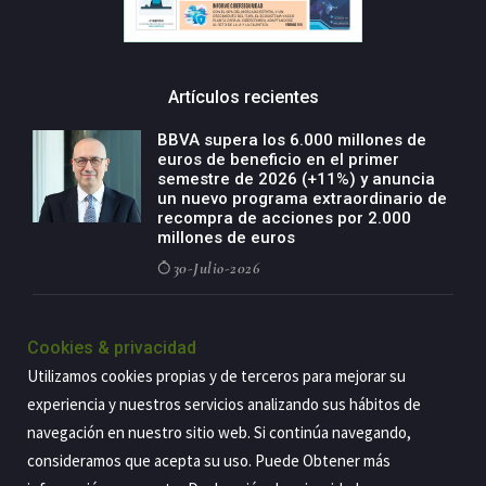
Artículos recientes
BBVA supera los 6.000 millones de
euros de beneficio en el primer
semestre de 2026 (+11%) y anuncia
un nuevo programa extraordinario de
recompra de acciones por 2.000
millones de euros
30-Julio-2026
BBVA acelera el crecimiento de su
negocio agro con un modelo global
Cookies & privacidad
de especialización presente en siete
Utilizamos cookies propias y de terceros para mejorar su
países
experiencia y nuestros servicios analizando sus hábitos de
29-Julio-2026
navegación en nuestro sitio web. Si continúa navegando,
consideramos que acepta su uso. Puede Obtener más