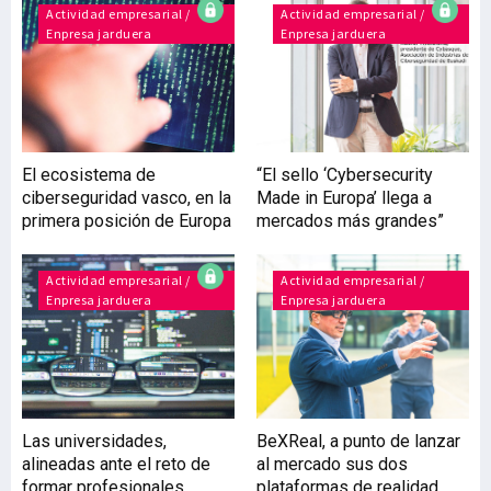
BBK Bilbao Music Legends
Actividad empresarial /
Actividad empresarial /
Enpresa jarduera
Enpresa jarduera
Fest o el Bilbao Blues
Festival, además de una
variada oferta de
espectáculos en recintos
como el BEC, Bilbao Arena
Miribilla o el Kursaal.
El ecosistema de
“El sello ‘Cybersecurity
Euskadi cuenta con una
ciberseguridad vasco, en la
Made in Europa’ llega a
importante industria
primera posición de Europa
mercados más grandes”
musical que reporta
interesantes retornos
económicos. Bilbao aca
Actividad empresarial /
Actividad empresarial /
Enpresa jarduera
Enpresa jarduera
Las universidades,
BeXReal, a punto de lanzar
alineadas ante el reto de
al mercado sus dos
formar profesionales
plataformas de realidad