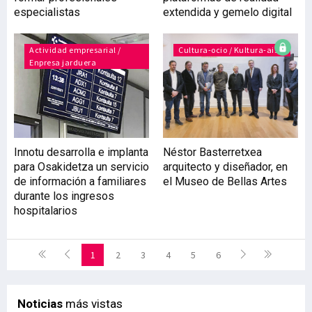
especialistas
extendida y gemelo digital
Actividad empresarial /
Cultura-ocio / Kultura-aisia
Enpresa jarduera
Innotu desarrolla e implanta
Néstor Basterretxea
para Osakidetza un servicio
arquitecto y diseñador, en
de información a familiares
el Museo de Bellas Artes
durante los ingresos
hospitalarios
1
2
3
4
5
6
Noticias
más vistas