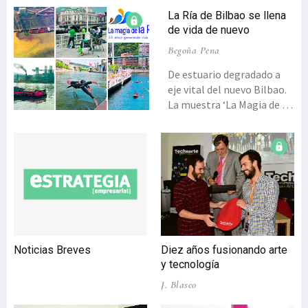
La Ría de Bilbao se llena
de vida de nuevo
Begoña Pena
De estuario degradado a
eje vital del nuevo Bilbao.
La muestra ‘La Magia de la
Ría-35 años generando
vida’, organizada por el
Consorcio de Aguas Bilbao
Bizkaia y el centro
tecnológico Azti, con la
colaboración de la
Diputación de Bizkaia,
URA-Agencia Vasca del
Agua, el Puerto de Bilbao e
Noticias Breves
Diez años fusionando arte
Iberdrola, repasa el
y tecnología
proceso de
J. Blasco
transformación. Mostrar
el proceso de