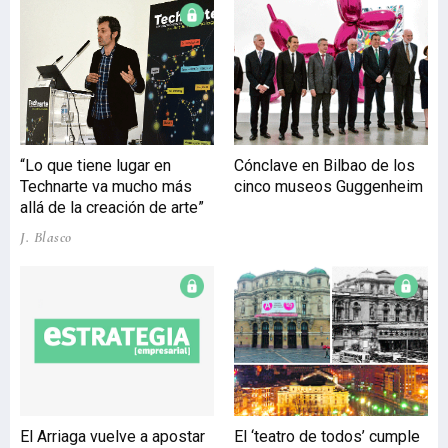
transformación de la Ría
en los últimos 35 años con
la entrada en
funcionamiento del Plan
Integral de Saneamiento
del Bilbao Metropolitano,
es el objetivo de la
“Lo que tiene lugar en
Cónclave en Bilbao de los
muestra ‘La Magia de la
Technarte va mucho más
cinco museos Guggenheim
Ría-35 años generando
allá de la creación de arte”
vida’, organizada
conjuntamente por el
J. Blasco
Consorcio de Aguas Bilbao
Bizkaia y el cent
El Arriaga vuelve a apostar
El ‘teatro de todos’ cumple