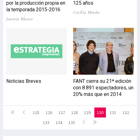
por la producción propia en
125 años
la temporada 2015-2016
Cecilia Morán
Joserra Blasco
Noticias Breves
FANT cierra su 21ª edición
con 8.891 espectadores, un
20% más que en 2014
125
126
127
128
129
130
131
132
133
134
135