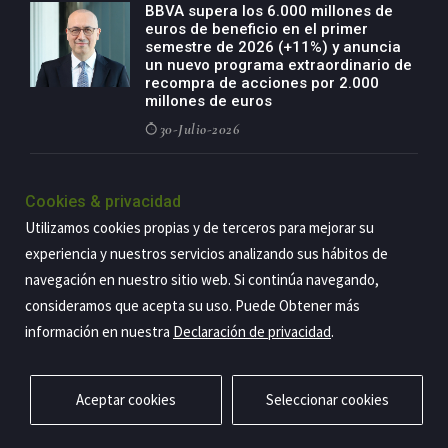
BBVA supera los 6.000 millones de
euros de beneficio en el primer
semestre de 2026 (+11%) y anuncia
un nuevo programa extraordinario de
recompra de acciones por 2.000
millones de euros
30-Julio-2026
BBVA acelera el crecimiento de su
negocio agro con un modelo global
Cookies & privacidad
de especialización presente en siete
Utilizamos cookies propias y de terceros para mejorar su
países
experiencia y nuestros servicios analizando sus hábitos de
29-Julio-2026
navegación en nuestro sitio web. Si continúa navegando,
consideramos que acepta su uso. Puede Obtener más
información en nuestra
Declaración de privacidad
.
Copyright@2026 Estrategia Empresarial
Privacidad
Aviso legal
Política de cookies
Contacto
RSS
Aceptar cookies
Seleccionar cookies