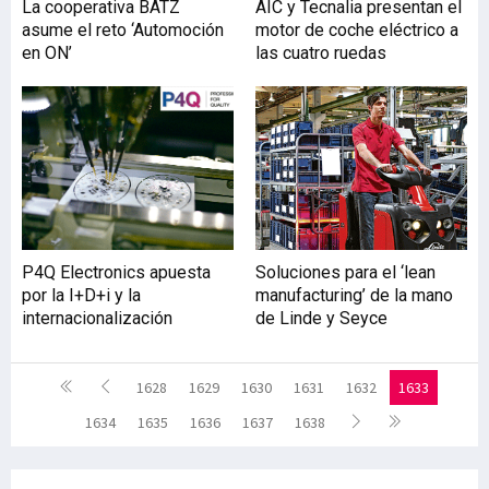
La cooperativa BATZ
AIC y Tecnalia presentan el
asume el reto ‘Automoción
motor de coche eléctrico a
en ON’
las cuatro ruedas
P4Q Electronics apuesta
Soluciones para el ‘lean
por la I+D+i y la
manufacturing’ de la mano
internacionalización
de Linde y Seyce
1628
1629
1630
1631
1632
1633
1634
1635
1636
1637
1638