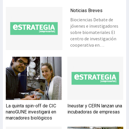
Noticias Breves
Biociencias Debate de
jóvenes e investigadores
sobre biomateriales El
centro de investigación
cooperativa en
biomateriales CIC
biomaGUNE ha
organizado en la sede del
centro en el Parque
Tecnológico de Donostia,
por primera vez, un ciclo
de conferencias sobre
ciencia de biomateriales y
sus aplicaciones en el que
La quinta spin-off de CIC
Ineustar y CERN lanzan una
los protagonistas serán
nanoGUNE investigará en
incubadoras de empresas
jóvenes investigadores que
marcadores biológicos
tuvieron la oportunidad de
presentar sus trabajos