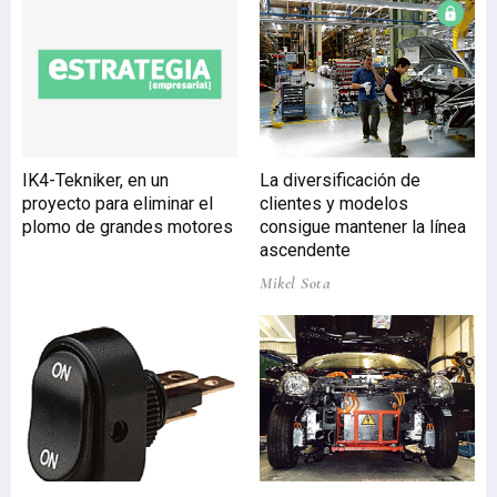
ante una audiencia
especializada.
Investigación Siete
proyectos vascos quieren
mejorar la vida en las
ciudades Siete proyectos
vascos se incluyen dentro
IK4-Tekniker, en un
La diversificación de
de los 108 proyectos
proyecto para eliminar el
clientes y modelos
innovadores que
plomo de grandes motores
consigue mantener la línea
pretenden mejorar la
ascendente
eficiencia de las ciudad
Mikel Sota