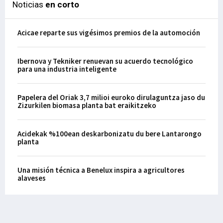
Noticias
en corto
Acicae reparte sus vigésimos premios de la automoción
Ibernova y Tekniker renuevan su acuerdo tecnológico
para una industria inteligente
Papelera del Oriak 3,7 milioi euroko dirulaguntza jaso du
Zizurkilen biomasa planta bat eraikitzeko
Acidekak %100ean deskarbonizatu du bere Lantarongo
planta
Una misión técnica a Benelux inspira a agricultores
alaveses