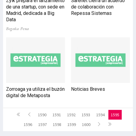
Zylk prepara el lanzamiento
Sarenet cierra un acuerdo
de una startup, con sede en
de colaboración con
Madrid, dedicada a Big
Repessa Sistemas
Data
Begoña Pena
Zorroaga ya utiliza el buzón
Noticias Breves
digital de Metaposta
1590
1591
1592
1593
1594
1595
1596
1597
1598
1599
1600