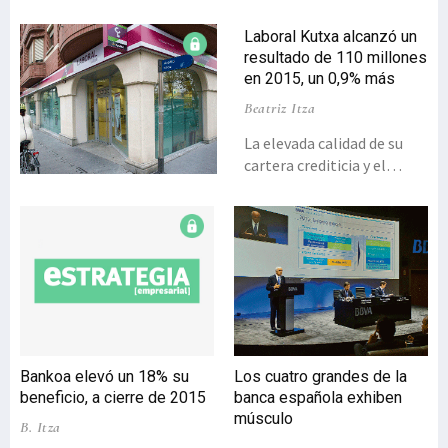
Laboral Kutxa alcanzó un
resultado de 110 millones
en 2015, un 0,9% más
Beatriz Itza
La elevada calidad de su
cartera crediticia y el
control de sus gastos de
explotación permitieron a
Laboral Kutxa cerrar el
ejercicio 2015 con un
beneficio neto de 110
millones (un 0,9% más) y
exhibir una de las
posiciones de solvencia
más sólidas del sector. En
Bankoa elevó un 18% su
Los cuatro grandes de la
un escenario caracterizado
beneficio, a cierre de 2015
banca española exhiben
por una situación de tipos
músculo
B. Itza
de interés