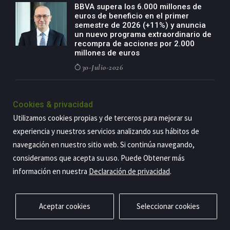
BBVA supera los 6.000 millones de
euros de beneficio en el primer
semestre de 2026 (+11%) y anuncia
un nuevo programa extraordinario de
recompra de acciones por 2.000
millones de euros
30-Julio-2026
BBVA acelera el crecimiento de su
negocio agro con un modelo global
Cookies & privacidad
de especialización presente en siete
Utilizamos cookies propias y de terceros para mejorar su
países
experiencia y nuestros servicios analizando sus hábitos de
29-Julio-2026
navegación en nuestro sitio web. Si continúa navegando,
consideramos que acepta su uso. Puede Obtener más
información en nuestra
Declaración de privacidad
.
Copyright@2026 Estrategia Empresarial
Privacidad
Aviso legal
Política de cookies
Contacto
RSS
Aceptar cookies
Seleccionar cookies