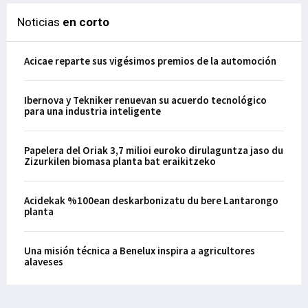
Noticias
en corto
Acicae reparte sus vigésimos premios de la automoción
Ibernova y Tekniker renuevan su acuerdo tecnológico
para una industria inteligente
Papelera del Oriak 3,7 milioi euroko dirulaguntza jaso du
Zizurkilen biomasa planta bat eraikitzeko
Acidekak %100ean deskarbonizatu du bere Lantarongo
planta
Una misión técnica a Benelux inspira a agricultores
alaveses