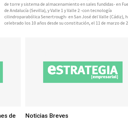
de torre y sistema de almacenamiento en sales fundidas- en Fu
de Andalucía (Sevilla), y Valle 1 y Valle 2 -con tecnología
cilindroparabólica Senertrough- en San José del Valle (Cádiz), 
celebrado los 10 años desde su constitución, el 11 de marzo de 
Sus tres instalaciones de tecnología avanzada termosolar suman 117
MWe de potencia En esa fecha, Sener y la compañía de energías
nes de
Noticias Breves