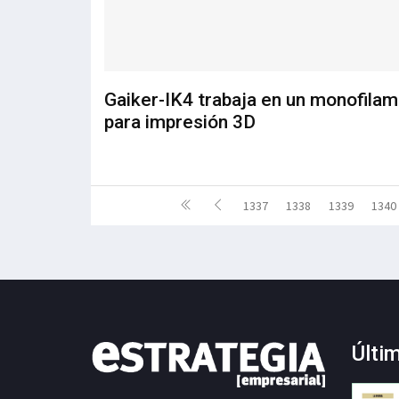
Gaiker-IK4 trabaja en un monofila
para impresión 3D
1337
1338
1339
1340
Últi