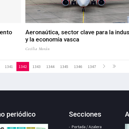
mento
Aeronaútica, sector clave para la indus
y la economía vasca
Cecilia Morán
1341
1342
1343
1344
1345
1346
1347
mo periódico
Secciones
A
Portada / Azalera