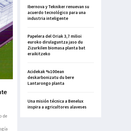
Ibernova y Tekniker renuevan su
acuerdo tecnológico para una
industria inteligente
Papelera del Oriak 3,7 milioi
euroko dirulaguntza jaso du
Zizurkilen biomasa planta bat
eraikitzeko
Acidekak %100ean
deskarbonizatu du bere
Lantarongo planta
nte
Una misión técnica a Benelux
inspira a agricultores alaveses
o de
ogía