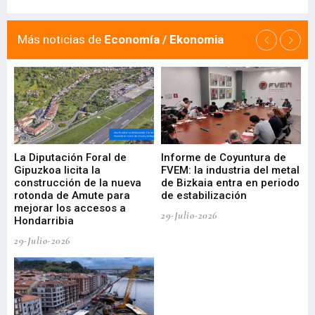
Más noticias de
Economía / Ekonomia
La Diputación Foral de
Informe de Coyuntura de
Ar
ral
Gipuzkoa licita la
FVEM: la industria del metal
ur
construcción de la nueva
de Bizkaia entra en periodo
co
rotonda de Amute para
de estabilización
edi
mejorar los accesos a
pa
29-Julio-2026
Hondarribia
Cy
29-Julio-2026
23-