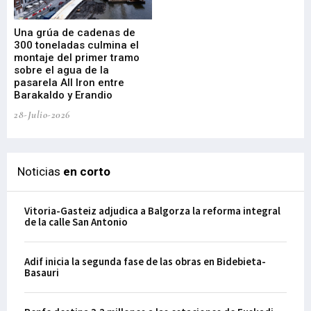
Una grúa de cadenas de
La
300 toneladas culmina el
Ba
montaje del primer tramo
res
sobre el agua de la
em
pasarela All Iron entre
21-
Barakaldo y Erandio
28-Julio-2026
Noticias
en corto
Vitoria-Gasteiz adjudica a Balgorza la reforma integral
de la calle San Antonio
Adif inicia la segunda fase de las obras en Bidebieta-
Basauri